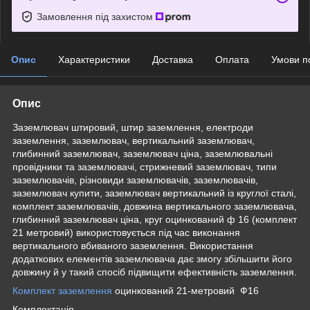
Замовлення під захистом
Опис
Характеристики
Доставка
Оплата
Умови п
Опис
Заземлювач штировий, штир заземлення, електроди
заземлення, заземлювач, вертикальний заземлювач,
глибинний заземлювач, заземлювач ціна, заземлювальні
провідники та заземлювачі, стрижневий заземлювач, типи
заземлювачів, різновиди заземлювачів, заземлювачів,
заземлювач купити, заземлювач вертикальний із круглої сталі,
комплект заземлювачів, довжина вертикального заземлювача,
глибинний заземлювач ціна, круг оцинкований ф 16 (комплект
21 метровий) використовується під час виконання
вертикального вбиваного заземлення. Використання
додаткових елементів заземлювача дає змогу збільшити його
довжину й у такий спосіб підвищити ефективність заземлення.
Комплект заземлення
оцинкований 21-метровий Ф16
Комплектація