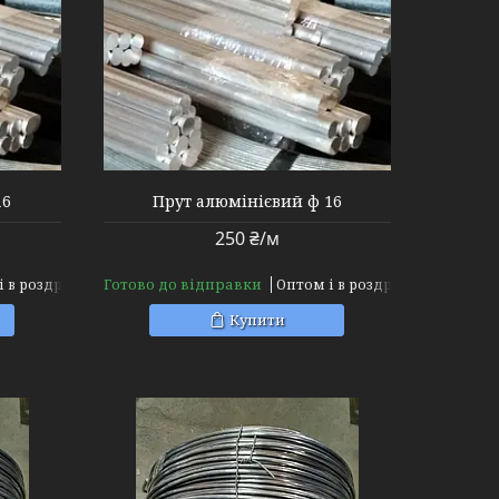
16
Прут алюмінієвий ф 16
250 ₴/м
Готово до відправки
і в роздріб
Оптом і в роздріб
Купити