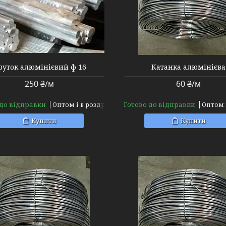
руток алюмінієвий ф 16
Катанка алюмінієва
250 ₴/м
60 ₴/м
 до відправки
Готово до відправки
Оптом і в роздріб
Оптом 
Купити
Купити