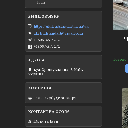
Іван
https://ukrbudstandart.in.ua/ua/
ukrbudstandart@gmail.com
П
+380674875272
+380674875272
Готово
вул. Зрошувальна, 2, Київ,
Україна
ТОВ "Укрбудстандарт"
Юрій та Іван