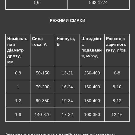
1,6
882-1274
РЕЖИМИ СМАКИ
Номіналь
Сила
Напруга,
Швидкіст
Расход з
ний
тока, А
В
ь
ащитного
діаметр
подаванн
газу, л/хв
дроту,
я, м/год
мм
0,8
50-150
13-21
260-400
6-8
1
70-200
16-24
160-400
8-10
1.2
90-350
19-34
150-400
8-12
1.6
140-370
17-32
100-350
12-16
Зварювання проводити на постійному струмі зворотної