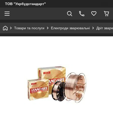
ТОВ "Укрбудстандарт"
Товари та послуги
Електроди зварювальні
Дріт звар