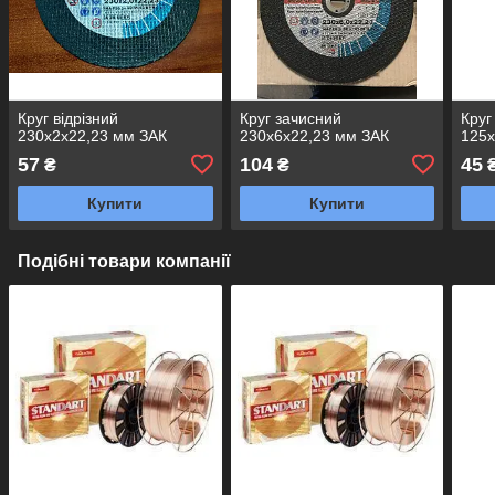
Круг відрізний
Круг зачисний
Круг
230х2х22,23 мм ЗАК
230х6х22,23 мм ЗАК
125х
57
104
45
₴
₴
Купити
Купити
Подібні товари компанії