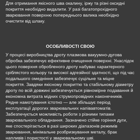
Для отримання якісного шва окалину, іржу та різні оксидні
покриття необхідно видалити. У разі багатопрохідного
зварювання поверхню попереднього валика необхідно
очистити від шлаку.
ОСОБЛИВОСТІ СВОЮ
У процесі виробництва дроту плазмова вакуумно-дугова
обробка забезпечує ефективне очищення поверхні. Унаслідок
цього поверхня обробленого дроту набуває характерного
сріблястого кольору та високої адгезійної здатності, що під час
подальшого омедніння забезпечує суцільне та міцне
покриття. Завдяки якісному покриттю та стабільному діаметру
дроту по всій довжині забезпечується рівномірне подавання й
економна витрата мідних струмопровідних наконечників.
Рядне намотування істотно — але збільшує період
експлуатації дорогих зварювальних напівавтоматів.
Забезпечується можливість роботи з різними типами
зварювального обладнання. Зазначено стійке горіння дуги,
яке спостерігається в разі широких діапазонів режимів
зварювання, мінімальне розбризкування металу, брак
напливів і пористості у зварювальному шві.