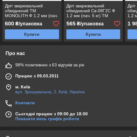
Дріт зварювальний
Дріт зварювальний
Дріт
обміднений ТМ
обміднений Св-08Г2С Ф
обмі
MONOLITH Ф 1.2 мм (пач.
1.2 мм (пач. 5 кг) ТМ
1.2 
5 кг, марка Св-08Г2С)
MONOLITH
MON
600
565
1 9
₴/упаковка
₴/упаковка
Купити
Купити
Про нас
98% позитивних з 63 відгуків за рік
Працює з 09.03.2011
м. Київ
вул. Зрошувальна, 2, Київ, Україна
Контакти
Сьогодні працює з 09:00 до 18:00
Показати весь графік роботи