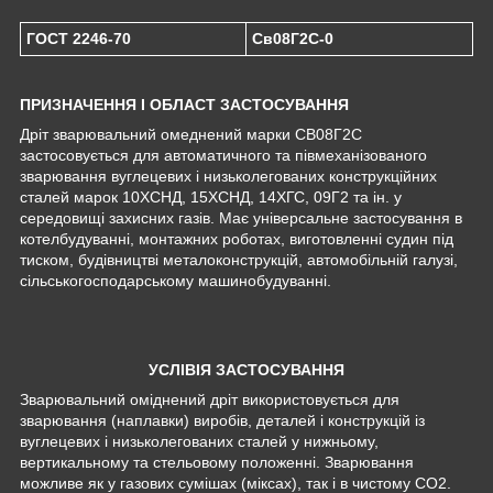
ГОСТ 2246-70
Св08Г2С-0
ПРИЗНАЧЕННЯ І ОБЛАСТ ЗАСТОСУВАННЯ
Дріт зварювальний омеднений марки CB08Г2С
застосовується для автоматичного та півмеханізованого
зварювання вуглецевих і низьколегованих конструкційних
сталей марок 10ХСНД, 15ХСНД, 14ХГС, 09Г2 та ін. у
середовищі захисних газів. Має універсальне застосування в
котелбудуванні, монтажних роботах, виготовленні судин під
тиском, будівництві металоконструкцій, автомобільній галузі,
сільськогосподарському машинобудуванні.
УСЛІВІЯ ЗАСТОСУВАННЯ
Зварювальний оміднений дріт використовується для
зварювання (наплавки) виробів, деталей і конструкцій із
вуглецевих і низьколегованих сталей у нижньому,
вертикальному та стельовому положенні. Зварювання
можливе як у газових сумішах (міксах), так і в чистому СО2.