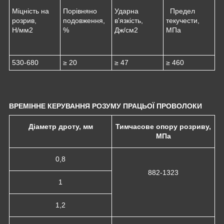
Міцність на
Порівняно
Ударна
Предел
розрив,
подовження,
в'язкість,
текучести,
Н/мм
2
%
Дж/см
2
МПа
530-680
≥ 20
≥ 47
≥ 460
ВРЕМІННЕ КЕРУВАННЯ РОЗУМУ ПРАЦЬОЇ ПРОВОЛОКИ
Діаметр дроту, мм
Тимчасове опору розриву,
МПа
0,8
882-1323
1
1,2