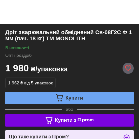
Дріт зварювальний обміднений Св-08Г2С Ф 1
мм (пач. 18 кг) ТМ MONOLITH
В наявності
Опт і роздріб
1 980
₴/упаковка
1 962 ₴
від 5 упаковок
Купити
або
Купити з
Що таке купити з Пром?