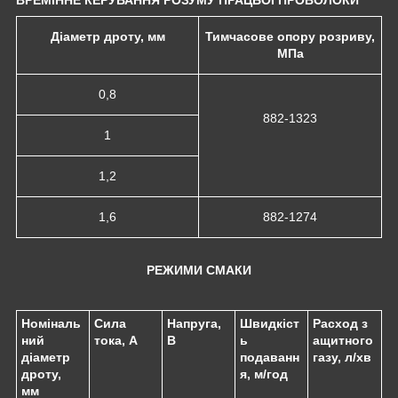
Діаметр дроту, мм
Тимчасове опору розриву,
МПа
0,8
882-1323
1
1,2
1,6
882-1274
РЕЖИМИ СМАКИ
Номіналь
Сила
Напруга,
Швидкіст
Расход з
ний
тока, А
В
ь
ащитного
діаметр
подаванн
газу, л/хв
дроту,
я, м/год
мм