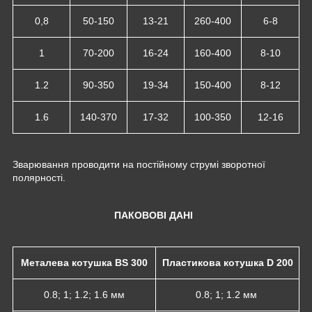
0,8
50-150
13-21
260-400
6-8
1
70-200
16-24
160-400
8-10
1.2
90-350
19-34
150-400
8-12
1.6
140-370
17-32
100-350
12-16
Зварювання проводити на постійному струмі зворотної
полярності.
ПАКОВОВІ ДАНІ
Металева котушка BS 300
Пластикова котушка D 200
0.8; 1; 1.2; 1.6 мм
0.8; 1; 1.2 мм