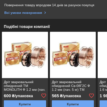
Повернення товару впродовж 14 днів за рахунок покупця
Всі умови повернення
Подібні товари компанії
Дріт зварювальний
Дріт зварювальний
Дріт
обміднений ТМ
обміднений Св-08Г2С Ф
обмі
MONOLITH Ф 1.2 мм (пач.
1.2 мм (пач. 5 кг) ТМ
1.6 
5 кг, марка Св-08Г2С)
MONOLITH
MON
600
565
1 9
₴/упаковка
₴/упаковка
Купити
Купити