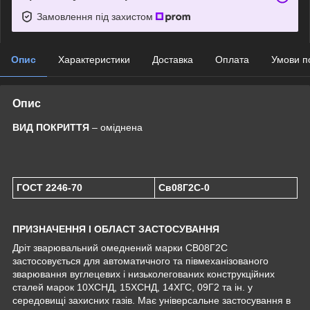
Замовлення під захистом
Опис
Характеристики
Доставка
Оплата
Умови п
Опис
ВИД ПОКРИТТЯ
– оміднена
ГОСТ 2246-70
Св08Г2С-0
ПРИЗНАЧЕННЯ І ОБЛАСТ ЗАСТОСУВАННЯ
Дріт зварювальний омеднений марки CB08Г2С
застосовується для автоматичного та півмеханізованого
зварювання вуглецевих і низьколегованих конструкційних
сталей марок 10ХСНД, 15ХСНД, 14ХГС, 09Г2 та ін. у
середовищі захисних газів. Має універсальне застосування в