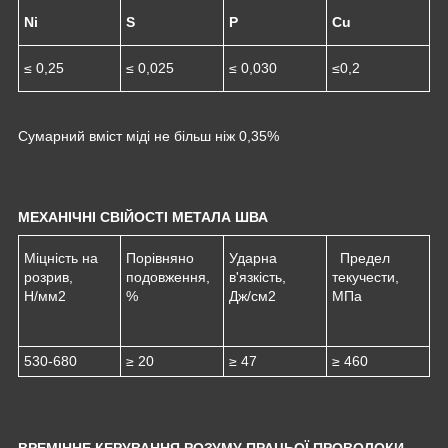
Ni
S
P
Cu
≤ 0,25
≤ 0,025
≤ 0,030
≤0,2
Сумарний вміст міді не більш ніж 0,35%
МЕХАНІЧНІ СВІЙОСТІ МЕТАЛА ШВА
Міцність на
Порівняно
Ударна
Предел
розрив,
подовження,
в'язкість,
текучести,
Н/мм
2
%
Дж/см
2
МПа
530-680
≥ 20
≥ 47
≥ 460
ВРЕМІННЕ КЕРУВАННЯ РОЗУМУ ПРАЦЬОЇ ПРОВОЛОКИ