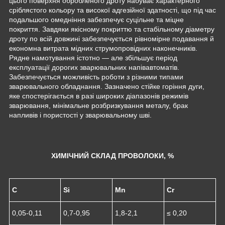
цього поверхня обробленого дроту набуває характерного
сріблястого кольору та високої адгезійної здатності, що під час
подальшого омедніння забезпечує суцільне та міцне
покриття. Завдяки якісному покриттю та стабільному діаметру
дроту по всій довжині забезпечується рівномірне подавання й
економна витрата мідних струмопровідних наконечників.
Рядне намотування істотно — але збільшує період
експлуатації дорогих зварювальних напівавтоматів.
Забезпечується можливість роботи з різними типами
зварювального обладнання. Зазначено стійке горіння дуги,
яке спостерігається в разі широких діапазонів режимів
зварювання, мінімальне розбризкування металу, брак
напливів і пористості у зварювальному шві.
ХИМІЧНИЙ СКЛАД ПРОВОЛОКИ, %
C
Si
Mn
Cr
0,05-0,11
0,7-0,95
1,8-2,1
≤ 0,20