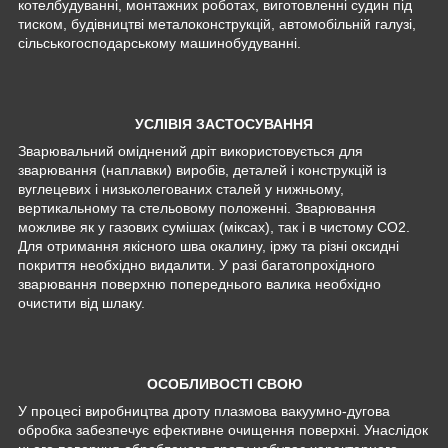
котелбудуванні, монтажних роботах, виготовленні судин під
тиском, будівництві металоконструкцій, автомобільній галузі,
сільськогосподарському машинобудуванні.
УСЛІВІЯ ЗАСТОСУВАННЯ
Зварювальний оміднений дріт використовується для
зварювання (наплавки) виробів, деталей і конструкцій із
вуглецевих і низьколегованих сталей у нижньому,
вертикальному та стельовому положенні. Зварювання
можливе як у газових сумішах (міксах), так і в чистому СО2.
Для отримання якісного шва окалину, іржу та різні оксидні
покриття необхідно видалити. У разі багатопрохідного
зварювання поверхню попереднього валика необхідно
очистити від шлаку.
ОСОБЛИВОСТІ СВОЮ
У процесі виробництва дроту плазмова вакуумно-дугова
обробка забезпечує ефективне очищення поверхні. Унаслідок