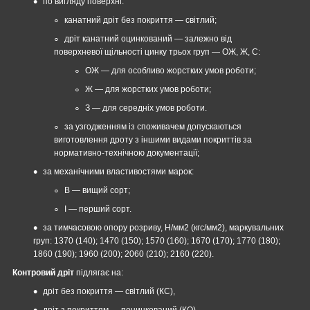
по вигляду поверхні:
канатний дріт без покриття — світлий;
дріт канатний оцинкований — залежно від
поверхневої щільності цинку трьох груп — ОЖ, Ж, С:
ОЖ — для особливо жорстких умов роботи;
Ж — для жорстких умов роботи;
З ― для середніх умов роботи.
за узгодженням із споживачем допускаються
виготовлення дроту з іншими видами покриттів за
нормативно-технічною документації;
за механічними властивостями марок:
В ― вищий сорт;
I — перший сорт.
за тимчасовою опору розриву, Н/мм2 (кгс/мм2), маркувальних
груп: 1370 (140); 1470 (150); 1570 (160); 1670 (170); 1770 (180);
1860 (190); 1960 (200); 2060 (210); 2160 (220).
Контровий дріт
підлягає на:
дріт без покриття — світлий (КС),
дріт з покриттям — поцинкований (КО).