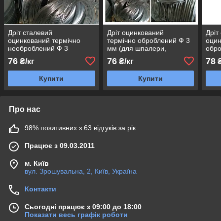
Дріт сталевий
Дріт оцинкований
Дріт
оцинкований термічно
термічно оброблений Ф 3
оцин
необроблений Ф 3
мм (для шпалери,
обро
виноградників, малини)
76
76
78
₴/кг
₴/кг
₴
Купити
Купити
Про нас
98% позитивних з 63 відгуків за рік
Працює з 09.03.2011
м. Київ
вул. Зрошувальна, 2, Київ, Україна
Контакти
Сьогодні працює з 09:00 до 18:00
Показати весь графік роботи