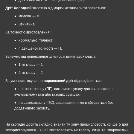
Дріт Холодний
залежно від марки катанки виготовляється:
медова — М;
Звичайна.
За точністю виготовлення:
нормальної точності;
підвищеної точності — П.
Залежно від поверхневої щільності цинку двох класів:
1-го класу — 1;
2-го класу — 2.
За умов застосування
порошковий дріт
підрозділяється:
на газозахисну (ПГ), використовувану для зварювання в
вуглекислому газі або газових сумішах;
на самозахисну (ПС), зварювання якої відбувається без
додаткового захисту.
На сьогодні досить складно знайти ту зону промисловості, хоч де б дріт
використовувався. З неї виготовляють металеву сітку та зварювальні