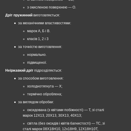
з окисленою поверхнею — О.
Дріт пружинний
виготовляється:
за механічними властивостями:
марок А, Б і В.
класів 1, 2 і 3
за точністю виготовлення:
нормально.
підвищеної.
Неіржавкий дріт
підрозділяється:
за способом виготовлення:
холоднотягнута — Х;
термічно оброблена;
за виглядом обробки:
оксидована (з квітами побіжності) — Т, зі сталі
марок 12Х13, 20Х13, 30Х13, 40Х13;
світла (без оксидів і квітів багнистості) — ТС, зі
сталі марок 08Х18Н10, 12х18Н9, 12Х18Н10Т,