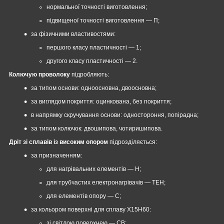
нормальної точності виготовлення;
підвищеної точності виготовлення — П;
за фізичними властивостями:
першого класу пластичності — 1;
другого класу пластичності — 2.
Колючую проволоку
підробляють:
за типом основи: одноосновна, двоосновна;
за виглядом покриття: оцинкована, без покриття;
в напрямку скручування основи: одностороння, попірадна;
за типом колючок: двошипова, чотиришипова.
Дріт зі сплавів із високим опором
підрозділяється:
за призначенням:
для нагрівальних елементів — Н;
для трубчастих електронагрівачів — ТЕН;
для елементів опору — С;
за кольором поверхні для сплаву Х15Н60:
зі світлою поверхнею — СВ;