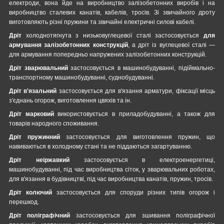
електроди, вона йде на виробництво залізобетонних виробів і на
виробництво сталевих канатів, кабелів, тросів. Зі звичайного дроту
виготовляють різні пружини та звичайні електричні силові кабелі.
Дріт
холоднотягнута з низьковуглецевої сталі застосовується
для
армування залізобетонних конструкцій
, а дріт із вуглецевої сталі —
для армування попередньо напружених залізобетонних конструкцій.
Дріт зварювальний
застосовується в машинобудуванні, підіймально-
транспортному машинобудуванні, суднобудуванні.
Дріт в'язальний
застосовується для в'язання арматури, фіксації місць
з'єднань огорож, виготовлення цвяхів та ін.
Дріт марковий
використовується в приладобудуванні, а також для
товарів народного споживання.
Дріт пружинний
застосовується для виготовлення пружин, що
навиваються в холодному стані та не піддаються загартуванню.
Дріт неіржавкий
застосовується в електроенергетиці,
машинобудуванні, під час виробництва сіток, у зварювальних роботах,
для в'язання в будівництві, під час виробництва канатів, пружин, тросів.
Дріт колючий
застосовується для споруди різних типів огорож і
перешкод.
Дріт поліграфічний
застосовується для зшивання поліграфічної