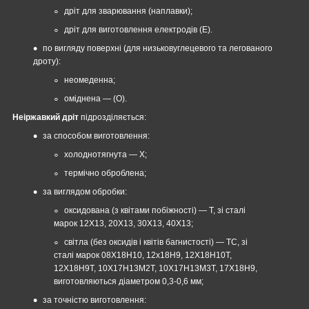
дріт для зварювання (наплавки);
дріт для виготовлення електродів (Е).
по вигляду поверхні (для низьковуглецевого та легованого
дроту):
неомеденна;
оміднена — (О).
Неіржавкий дріт
підрозділяється:
за способом виготовлення:
холоднотягнута — Х;
термічно оброблена;
за виглядом обробки:
оксидована (з квітами побіжності) — Т, зі сталі
марок 12Х13, 20Х13, 30Х13, 40Х13;
світла (без оксидів і квітів багнистості) — ТС, зі
сталі марок 08Х18Н10, 12х18Н9, 12Х18Н10Т,
12Х18Н9Т, 10Х17Н13М2Т, 10Х17Н13М3Т, 17Х18Н9,
виготовляються діаметром 0,3-0,6 мм;
за точністю виготовлення: