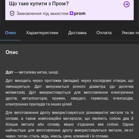
Що таке купити з Пром?
Замовлення під захистом
Опис
Характеристики
Доставка
Оплата
Умови п
Опис
Дріт
— металева нитка, шнур.
Дріт виходить через протяжки (вкладки) через послідовні отвори, що
зменшуються. Дріт випускається різного діаметра (до десятків
міліметрів). Дріт використовується для виготовлення електричних
дротів, металізаторів, пружин, свердел, термопар, електродів,
електронних приладів та інших цілей.
Для виготовлення дроту використовуються різноманітні метали та їх
сплави, а також композиційні матеріали, що являють собою два й
більше металу або сплаву, міцно з'єднаних між собою. Однак
найчастіше для виготовлення дроту використовуються метали, як-от
чавун, титан, сталь, мідь, нікель, цинк, алюміній і їх сплави.