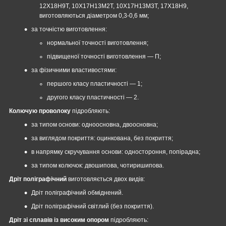
12Х18Н9Т, 10Х17Н13М2Т, 10Х17Н13М3Т, 17Х18Н9,
виготовляються діаметром 0,3-0,6 мм;
за точністю виготовлення:
нормальної точності виготовлення;
підвищеної точності виготовлення — П;
за фізичними властивостями:
першого класу пластичності — 1;
другого класу пластичності — 2.
Колючую проволоку
підробляють:
за типом основи: одноосновна, двоосновна;
за виглядом покриття: оцинкована, без покриття;
в напрямку скручування основи: одностороння, попірадна;
за типом колючок: двошипова, чотиришипова.
Дріт поліграфічний
виготовляється двох видів:
Дріт поліграфічний обміднений.
Дріт поліграфічний світлий (без покриття).
Дріт зі сплавів із високим опором
підробляють: