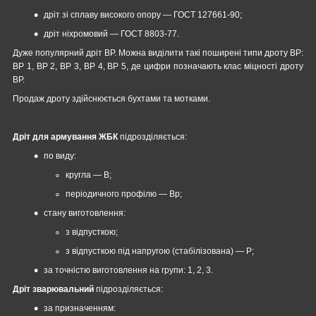
дріт зі сплаву високого опору ― ГОСТ 127661-90;
дріт ніхромовий — ГОСТ 8803-77.
Дуже популярний дріт ВР. Можна виділити такі поширені типи дроту ВР:
ВР 1, ВР 2, ВР 3, ВР 4, ВР 5, де цифри позначають клас міцності дроту
ВР.
Продаж дроту здійснюється бухтами та мотками.
Дріт для армування ЖБК
підрозділяється:
по виду:
кругла — В;
періодичного профілю — Вр;
стану виготовлення:
з відпусткою;
з відпусткою під напругою (стабілізована) — Р;
за точністю виготовлення на групи: 1, 2, 3.
Дріт зварювальний
підрозділяється:
за призначенням: