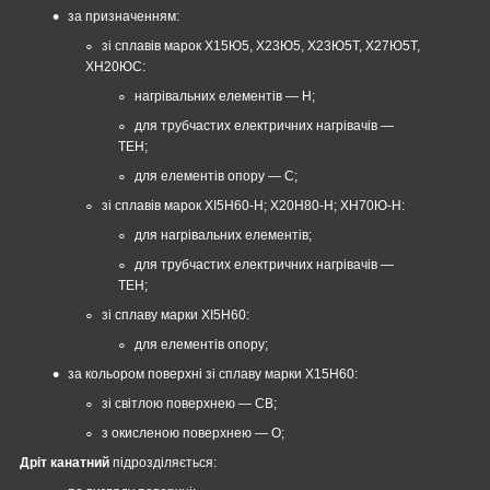
за призначенням:
зі сплавів марок Х15Ю5, Х23Ю5, Х23Ю5Т, Х27Ю5Т,
ХН20ЮС:
нагрівальних елементів — Н;
для трубчастих електричних нагрівачів —
ТЕН;
для елементів опору — С;
зі сплавів марок XI5Н60-Н; Х20Н80-Н; ХН70Ю-Н:
для нагрівальних елементів;
для трубчастих електричних нагрівачів —
ТЕН;
зі сплаву марки XI5Н60:
для елементів опору;
за кольором поверхні зі сплаву марки Х15Н60:
зі світлою поверхнею — СВ;
з окисленою поверхнею — О;
Дріт канатний
підрозділяється: