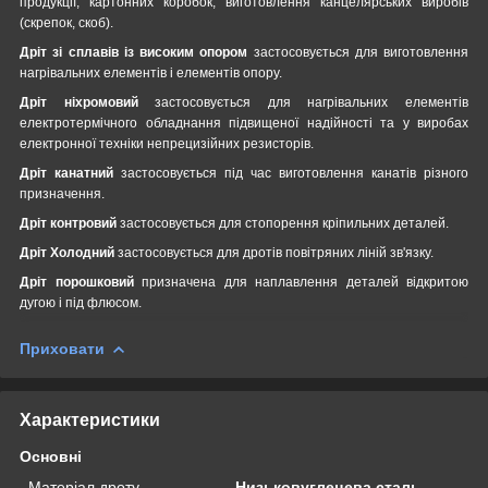
продукції, картонних коробок, виготовлення канцелярських виробів
(скрепок, скоб).
Дріт зі сплавів із високим опором
застосовується для виготовлення
нагрівальних елементів і елементів опору.
Дріт ніхромовий
застосовується для нагрівальних елементів
електротермічного обладнання підвищеної надійності та у виробах
електронної техніки непрецизійних резисторів.
Дріт канатний
застосовується під час виготовлення канатів різного
призначення.
Дріт контровий
застосовується для стопорення кріпильних деталей.
Дріт Холодний
застосовується для дротів повітряних ліній зв'язку.
Дріт порошковий
призначена для наплавлення деталей відкритою
дугою і під флюсом.
Приховати
Характеристики
Основні
Матеріал дроту
Низьковуглецева сталь