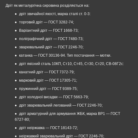
Дріт як металургічна сировина розділяється на:
дріт звичайної якості, марка сталі ст. 0-3:
торговий дріт — ГОСТ 3282-74;
Варіантний дріт — ГОСТ 1668-73;
поліграфічний дріт — ГОСТ 7480-73;
зварювальний дріт — ГОСТ 2246-70;
катанка ― ГОСТ 30136-94. Тип постачання — мотки.
дріт якісний сталь 10КП, Ст10, Ст45, Ст30, Ст20, СВ-08Г2с:
канатний дріт — ГОСТ 7372-79;
марковий дріт — ГОСТ 17305-71;
пружинний дріт — ГОСТ 9389-75;
дріт холодної висадки — ГОСТ 5663-79;
дріт зварювальний легований ― ГОСТ 2246-70;
дріт арматурний для армування ЖБК, марка ВР1 — ГОСТ
6727-80;
дріт неіржавка — ГОСТ 18143-72;
неіржавкий зварювальний дріт ― ГОСТ 2246-70;