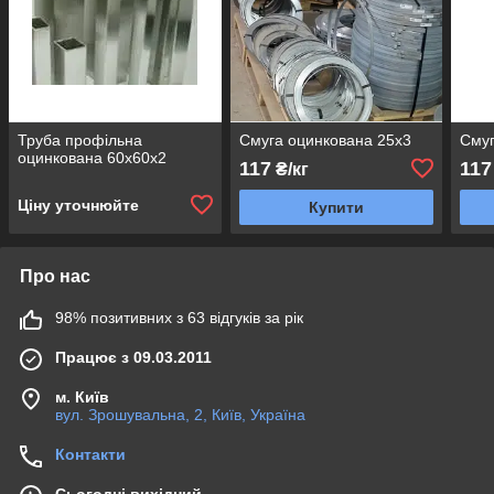
Труба профільна
Смуга оцинкована 25х3
Смуг
оцинкована 60х60х2
117
117
₴/кг
Ціну уточнюйте
Купити
Про нас
98% позитивних з 63 відгуків за рік
Працює з 09.03.2011
м. Київ
вул. Зрошувальна, 2, Київ, Україна
Контакти
Сьогодні вихідний