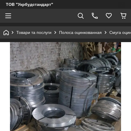
ТОВ "Укрбудстандарт"
Товари та послуги
Полоса оцинкованная
Смуга оци