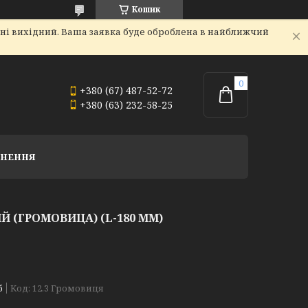
Кошик
дні вихідний. Ваша заявка буде оброблена в найближчий
+380 (67) 487-52-72
+380 (63) 232-58-25
РНЕННЯ
 (ГРОМОВИЦА) (L-180 ММ)
б
Код:
12.3 Громовиця