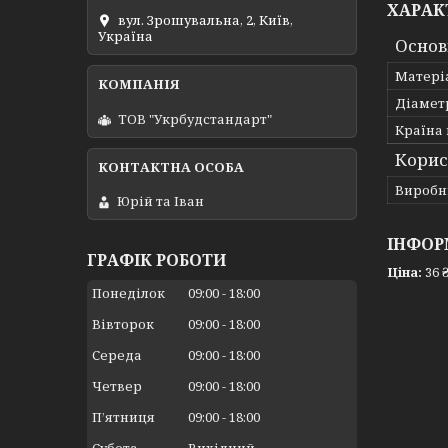
ХАРАК
вул. Зрошувальна, 2, Київ,
Україна
Основ
Матері
Діамет
ТОВ "Укрбудстандарт"
Країна
Корис
Виробн
Юрій та Іван
ІНФОР
ГРАФІК РОБОТИ
Ціна:
36 
Понеділок
09:00
18:00
Вівторок
09:00
18:00
Середа
09:00
18:00
Четвер
09:00
18:00
Пʼятниця
09:00
18:00