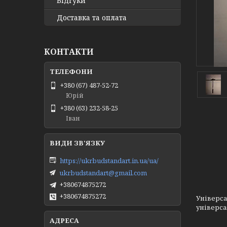
Відгуки
Доставка та оплата
КОНТАКТИ
+380 (67) 487-52-72
Юрій
+380 (63) 232-58-25
Іван
https://ukrbudstandart.in.ua/ua/
ukrbudstandart@gmail.com
+380674875272
+380674875272
Універса
універса