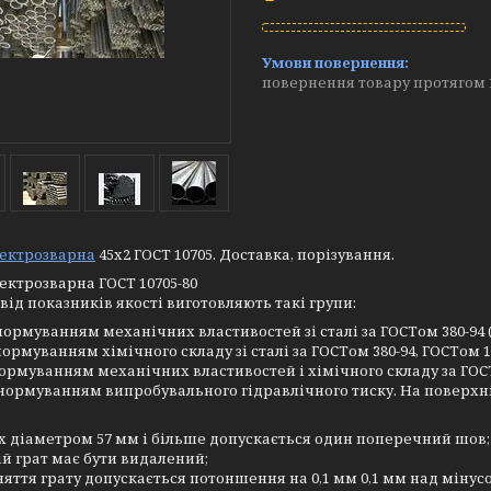
повернення товару протягом 
лектрозварна
45х2 ГОСТ 10705. Доставка, порізування.
ектрозварна ГОСТ 10705-80
від показників якості виготовляють такі групи:
 нормуванням механічних властивостей зі сталі за ГОСТом 380-94 (
 нормуванням хімічного складу зі сталі за ГОСТом 380-94, ГОСТом 10
нормуванням механічних властивостей і хімічного складу за ГОСТа
 нормуванням випробувального гідравлічного тиску. На поверхні
х діаметром 57 мм і більше допускається один поперечний шов;
й грат має бути видалений;
зняття грату допускається потоншення на 0,1 мм 0,1 мм над мінус