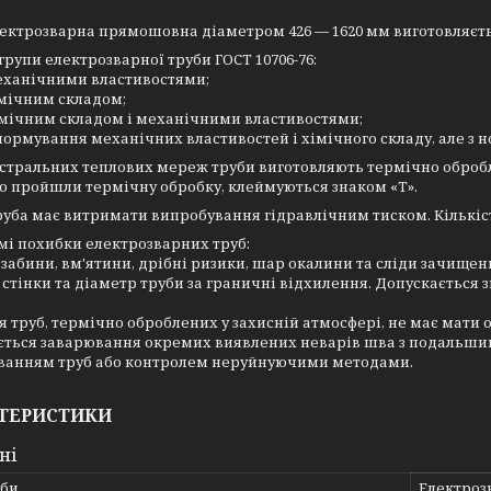
ектрозварна прямошовна діаметром 426 — 1620 мм виготовляється 
групи електрозварної труби ГОСТ 10706-76:
механічними властивостями;
імічним складом;
імічним складом і механічними властивостями;
нормування механічних властивостей і хімічного складу, але з 
стральних теплових мереж труби виготовляють термічно оброблен
о пройшли термічну обробку, клеймуються знаком «Т».
уба має витримати випробування гідравлічним тиском. Кількість
і похибки електрозварних труб:
 забини, вм'ятини, дрібні ризики, шар окалини та сліди зачище
стінки та діаметр труби за граничні відхилення. Допускається
 труб, термічно оброблених у захисній атмосфері, не має мати 
ється заварювання окремих виявлених неварів шва з подальши
ванням труб або контролем неруйнуючими методами.
ТЕРИСТИКИ
ні
уби
Електроз