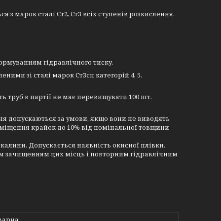
з марок сталі Ст2, Ст3 всіх ступенів розкислення.
нормуванням гідравлічного тиску.
ими зі сталі марок Ст3сп категорій 4, 5.
 труб в партії не має перевищувати 100 шт.
ння допускаються за умови, якщо вони не виводять
 зміщення крайок до 10% від номінальної товщини
окалини. Допускається наявність окисної плівки.
м зачищенням цих місць і повторним гідравлічним
варна