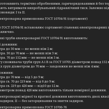
иготовляють термічно обробленими, гарячеридованими й без те
ють витримати випробувальний гідравлічний тиск. Залежно ві
зновиди: I та II.
ектрозварна прямошовна ГОСТ 10704-91 (сортамент)
 ГОСТ 10704-91 встановлює сортамент сталевих електрозварних 
включно.
ні труби електрозварні ГОСТ 10704-91 виготовляють:
ї довжини:
тра до 30 мм — не менш ніж 2 м;
тра. 30 до 70 мм — не менш ніж 3 м;
тра. 70 до 152 мм — не менш ніж 5 м.
у споживача труби груп А і В за ГОСТ 10705 діаметром понад 15
іх груп діаметром до 70 мм — завдовжки не менш ніж 4 мм;
довжини:
ра до 70 мм — від 5 до 9 м;
ра св. 70 до 219 мм — від 6 до 9 м;
ра св. 219 до 426 мм — від10 до 12 м.
аметром понад 426 мм виготовляють тільки немірної довжини.
ектрозварні мірної та кратної довжини виготовляють двох класів
задирок, II — без заторцювання та зняття задирок.
ектрозварна прямошовна ГОСТ 10706-76