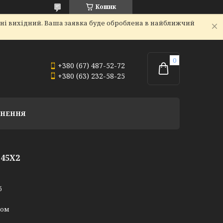
Кошик
дні вихідний. Ваша заявка буде оброблена в найближчий
+380 (67) 487-52-72
+380 (63) 232-58-25
РНЕННЯ
45Х2
б
ном