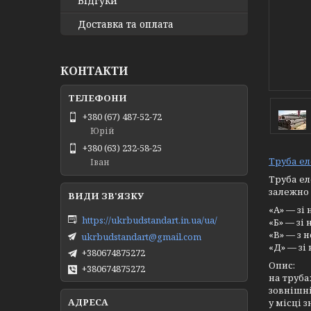
Відгуки
Доставка та оплата
КОНТАКТИ
+380 (67) 487-52-72
Юрій
+380 (63) 232-58-25
Труба е
Іван
Труба ел
залежно 
«А» — зі
https://ukrbudstandart.in.ua/ua/
«Б» — зі
«В» — з 
ukrbudstandart@gmail.com
«Д» — зі
+380674875272
Опис:
+380674875272
на труба
зовнішні
у місці 