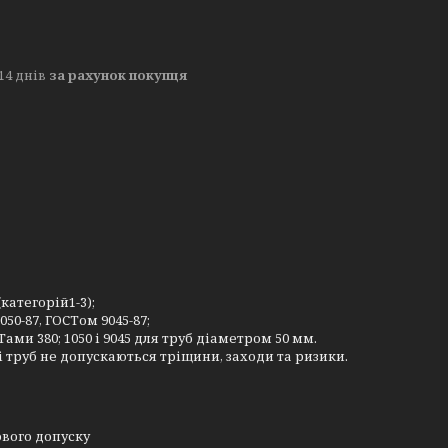
14 днів
за рахунок покупця
категорій1-3);
50-87, ГОСТом 9045-87;
ми 380; 1050 і 9045 для труб діаметром 50 мм.
 труб не допускаються тріщини, заходи та ризики.
ового допуску