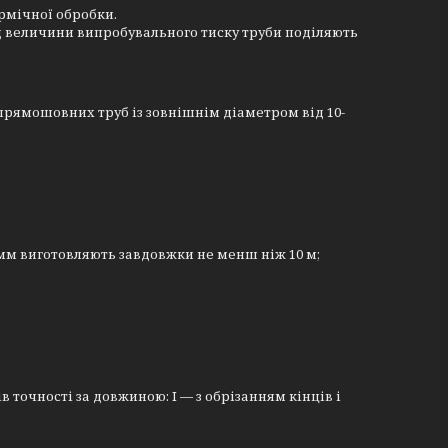
рмічної обробки.
д величини випробувального тиску труби поділяють
прямошовних труб із зовнішнім діаметром від 10-
2 мм виготовляють завдовжки не менш ніж 10 м;
 точності за довжиною: I — з обрізанням кінців і