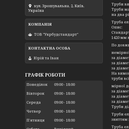
Труби в
вул. Зрошувальна, 2, Київ,
Труби ма
Україна
на два рі
Труба ел
Опис:
Стандарт
ТОВ "Укрбудстандарт"
1420 мм 
По довжи
немірно
за діаме
Юрій та Іван
за діаме
за діаме
На вимог
ГРАФІК РОБОТИ
труби вс
Понеділок
09:00
18:00
мірної 
за діамет
Вівторок
09:00
18:00
за діамет
за діамет
Середа
09:00
18:00
Труби ді
Четвер
09:00
18:00
Труби ел
зняттям 
Пʼятниця
09:00
18:00
Труба ел