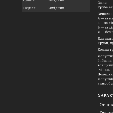
Субота
Вихідний
Опис:
Труба ел
Неділя
Вихідний
Основні 
А — за 
Б — за х
В — за х
Д — без 
Для магі
Труби, щ
Кожна тр
Допустим
Рябизна,
товщину 
стінки.
Поверхня
Допуска
випробу
ХАРАК
Основ
Тип тр