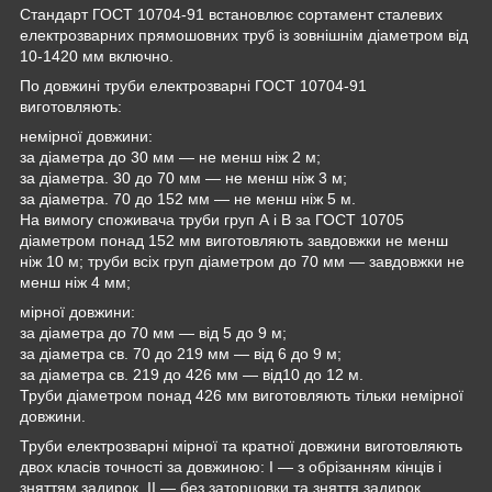
Стандарт ГОСТ 10704-91 встановлює сортамент сталевих
електрозварних прямошовних труб із зовнішнім діаметром від
10-1420 мм включно.
По довжині труби електрозварні ГОСТ 10704-91
виготовляють:
немірної довжини:
за діаметра до 30 мм — не менш ніж 2 м;
за діаметра. 30 до 70 мм — не менш ніж 3 м;
за діаметра. 70 до 152 мм — не менш ніж 5 м.
На вимогу споживача труби груп А і В за ГОСТ 10705
діаметром понад 152 мм виготовляють завдовжки не менш
ніж 10 м; труби всіх груп діаметром до 70 мм — завдовжки не
менш ніж 4 мм;
мірної довжини:
за діаметра до 70 мм — від 5 до 9 м;
за діаметра св. 70 до 219 мм — від 6 до 9 м;
за діаметра св. 219 до 426 мм — від10 до 12 м.
Труби діаметром понад 426 мм виготовляють тільки немірної
довжини.
Труби електрозварні мірної та кратної довжини виготовляють
двох класів точності за довжиною: I — з обрізанням кінців і
зняттям задирок, II — без заторцовки та зняття задирок.