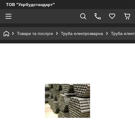
ТОВ "Укрбудстандарт"
Товари та послуги
Труба електрозварна
Труба елект