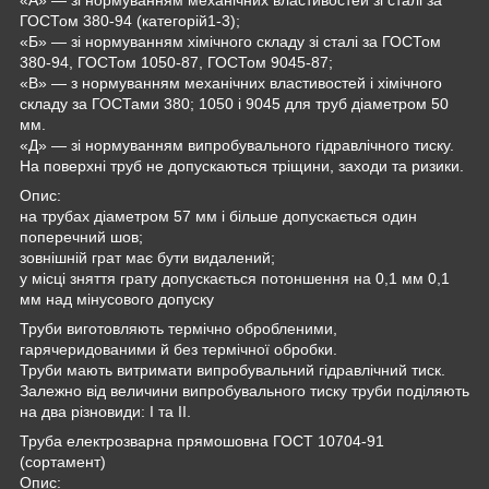
ГОСТом 380-94 (категорій1-3);
«Б» — зі нормуванням хімічного складу зі сталі за ГОСТом
380-94, ГОСТом 1050-87, ГОСТом 9045-87;
«В» — з нормуванням механічних властивостей і хімічного
складу за ГОСТами 380; 1050 і 9045 для труб діаметром 50
мм.
«Д» — зі нормуванням випробувального гідравлічного тиску.
На поверхні труб не допускаються тріщини, заходи та ризики.
Опис:
на трубах діаметром 57 мм і більше допускається один
поперечний шов;
зовнішній грат має бути видалений;
у місці зняття грату допускається потоншення на 0,1 мм 0,1
мм над мінусового допуску
Труби виготовляють термічно обробленими,
гарячеридованими й без термічної обробки.
Труби мають витримати випробувальний гідравлічний тиск.
Залежно від величини випробувального тиску труби поділяють
на два різновиди: I та II.
Труба електрозварна прямошовна ГОСТ 10704-91
(сортамент)
Опис: