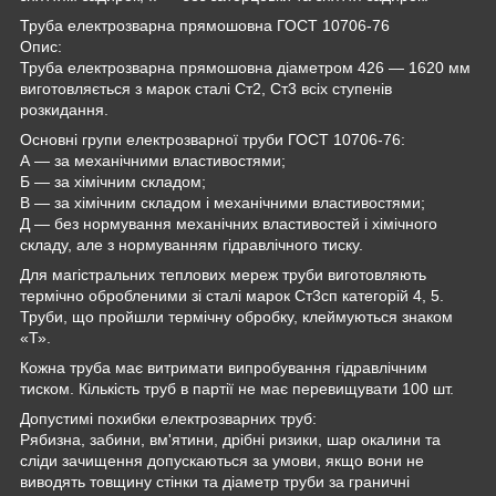
Труба електрозварна прямошовна ГОСТ 10706-76
Опис:
Труба електрозварна прямошовна діаметром 426 — 1620 мм
виготовляється з марок сталі Ст2, Ст3 всіх ступенів
розкидання.
Основні групи електрозварної труби ГОСТ 10706-76:
А — за механічними властивостями;
Б — за хімічним складом;
В — за хімічним складом і механічними властивостями;
Д — без нормування механічних властивостей і хімічного
складу, але з нормуванням гідравлічного тиску.
Для магістральних теплових мереж труби виготовляють
термічно обробленими зі сталі марок Ст3сп категорій 4, 5.
Труби, що пройшли термічну обробку, клеймуються знаком
«Т».
Кожна труба має витримати випробування гідравлічним
тиском. Кількість труб в партії не має перевищувати 100 шт.
Допустимі похибки електрозварних труб:
Рябизна, забини, вм'ятини, дрібні ризики, шар окалини та
сліди зачищення допускаються за умови, якщо вони не
виводять товщину стінки та діаметр труби за граничні