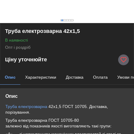
Труба електрозварна 42х1,5
В наявності
Опт і роздріб
Ціну уточнюйте
Опис
Характеристики
Доставка
Оплата
Умови п
Опис
Труба електрозварна
42х1,5 ГОСТ 10705. Доставка,
порізування.
Труба електрозварна ГОСТ 10705-80
залежно від показників якості виготовляють такі групи:
«А» — зі нормуванням механічних властивостей зі сталі за