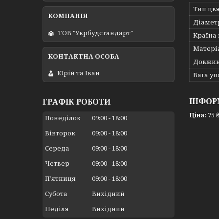
Тип цв
Діамет
ТОВ "Укрбудстандарт"
Країна
Матері
Довжин
Юрій та Іван
Вага у
ІНФОР
ГРАФІК РОБОТИ
Ціна:
75 ₴
Понеділок
09:00
18:00
Вівторок
09:00
18:00
Середа
09:00
18:00
Четвер
09:00
18:00
Пʼятниця
09:00
18:00
Субота
Вихідний
Неділя
Вихідний