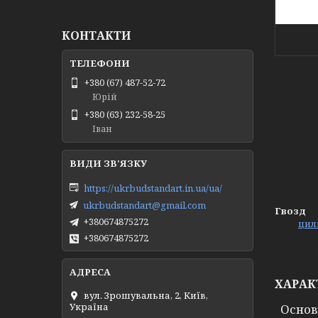
КОНТАКТИ
+380 (67) 487-52-72
Юрій
+380 (63) 232-58-25
Іван
https://ukrbudstandart.in.ua/ua/
ukrbudstandart@gmail.com
Гвозд
+380674875272
бути
цил
деталей
+380674875272
цвяха в 
ХАРАК
вул. Зрошувальна, 2, Київ,
Україна
Основ