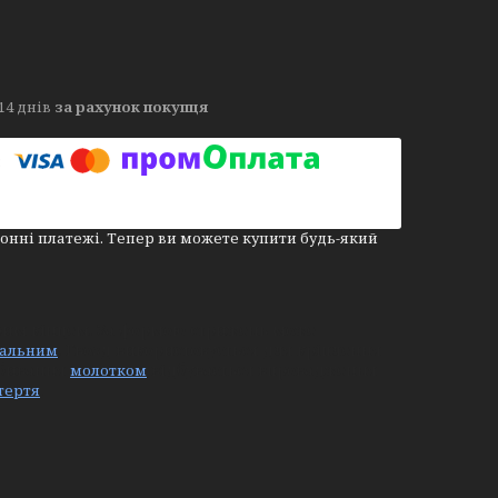
14 днів
за рахунок покупця
онні платежі. Тепер ви можете купити будь-який
трим кінцем. За формою стрижень може
. Гвозд використовується для кріплення
дальним
абивання
відбувається впровадження
молотком
.
тертя