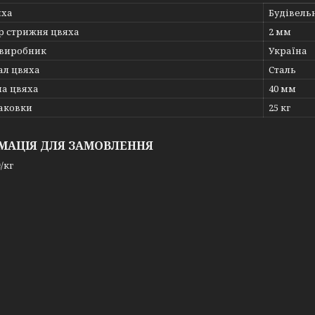
яха
Будівель
р стрижня цвяха
2 мм
 виробник
Україна
ал цвяха
Сталь
а цвяха
40 мм
паковки
25 кг
МАЦІЯ ДЛЯ ЗАМОВЛЕННЯ
/кг