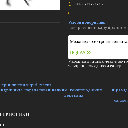
+380674875272
повернення товару протягом 
У компанії підключені електр
товар не покидаючи сайту.
—
,
у формі стрижня з головкою та гос
кріпильний виріб
метиз
,
,
або
індричним
паралелелепіпедним
конусоподібним
пірамі
 із різних матеріалів (зокрема
) між собою Путем з
деревних
тіла деталей, що з'єднуються, у яких цвях утримується
силою 
ТЕРИСТИКИ
ні