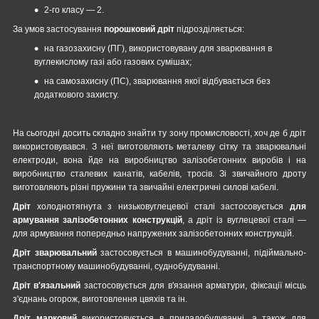
2-го класу — 2.
За умов застосування
порошковий дріт
підрозділяється:
на газозахисну (ПГ), використовувану для зварювання в
вуглекислому газі або газових сумішах;
на самозахисну (ПС), зварювання якої відбувається без
додаткового захисту.
На сьогодні досить складно знайти ту зону промисловості, хоч де б дріт
використовувався. З неї виготовляють металеву сітку та зварювальні
електроди, вона йде на виробництво залізобетонних виробів і на
виробництво сталевих канатів, кабелів, тросів. Зі звичайного дроту
виготовляють різні пружини та звичайні електричні силові кабелі.
Дріт
холоднотягнута з низьковуглецевої сталі застосовується
для
армування залізобетонних конструкцій
, а дріт із вуглецевої сталі —
для армування попередньо напружених залізобетонних конструкцій.
Дріт зварювальний
застосовується в машинобудуванні, підіймально-
транспортному машинобудуванні, суднобудуванні.
Дріт в'язальний
застосовується для в'язання арматури, фіксації місць
з'єднань огорож, виготовлення цвяхів та ін.
Дріт марковий
використовується в приладобудуванні, а також для