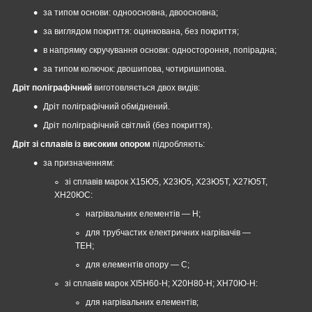
за типом основи: одноосновна, двоосновна;
за виглядом покриття: оцинкована, без покриття;
в напрямку скручування основи: одностороння, попірадна;
за типом колючок: двошипова, чотиришипова.
Дріт поліграфічний
виготовляється двох видів:
Дріт поліграфічний обміднений.
Дріт поліграфічний світлий (без покриття).
Дріт зі сплавів із високим опором
підробляють:
за призначенням:
зі сплавів марок Х15Ю5, Х23Ю5, Х23Ю5Т, Х27Ю5Т,
ХН20ЮС:
нагрівальних елементів — Н;
для трубчастих електричних нагрівачів —
ТЕН;
для елементів опору — С;
зі сплавів марок XI5Н60-Н; Х20Н80-Н; ХН70Ю-Н:
для нагрівальних елементів;