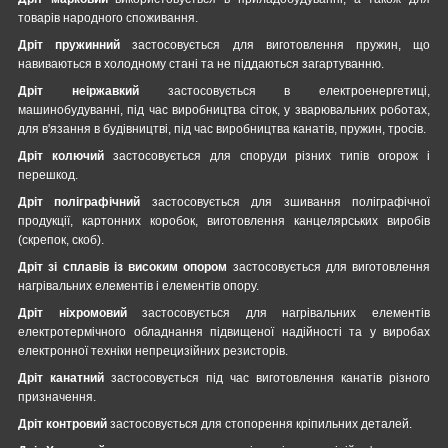
товарів народного споживання.
Дріт пружинний
застосовується для виготовлення пружин, що
навиваються в холодному стані та не піддаються загартуванню.
Дріт неіржавкий
застосовується в електроенергетиці,
машинобудуванні, під час виробництва сіток, у зварювальних роботах,
для в'язання в будівництві, під час виробництва канатів, пружин, тросів.
Дріт колючий
застосовується для споруди різних типів огорож і
перешкод.
Дріт поліграфічний
застосовується для зшивання поліграфічної
продукції, картонних коробок, виготовлення канцелярських виробів
(скрепок, скоб).
Дріт зі сплавів із високим опором
застосовується для виготовлення
нагрівальних елементів і елементів опору.
Дріт ніхромовий
застосовується для нагрівальних елементів
електротермічного обладнання підвищеної надійності та у виробах
електронної техніки непрецизійних резисторів.
Дріт канатний
застосовується під час виготовлення канатів різного
призначення.
Дріт контровий
застосовується для стопорення кріпильних деталей.