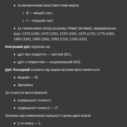
за механічними властивостями марок:
В ― вищий сорт;
I — перший сорт.
за тимчасовою опору розриву, Н/мм2 (кгс/мм2), маркувальних
груп: 1370 (140); 1470 (150); 1570 (160); 1670 (170); 1770 (180);
1860 (190); 1960 (200); 2060 (210); 2160 (220).
Контровий дріт
підлягає на:
дріт без покриття — світлий (КС),
дріт з покриттям — поцинкований (КО).
Дріт Холодний
залежно від марки катанки виготовляється:
медова — М;
Звичайна.
За точністю виготовлення:
нормальної точності;
підвищеної точності — П.
Залежно від поверхневої щільності цинку двох класів:
1-го класу — 1;