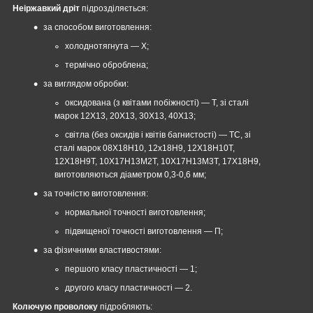
Неіржавкий дріт
підрозділяється:
за способом виготовлення:
холоднотягнута — Х;
термічно оброблена;
за виглядом обробки:
оксидована (з квітами побіжності) — Т, зі сталі
марок 12Х13, 20Х13, 30Х13, 40Х13;
світла (без оксидів і квітів багнистості) — ТС, зі
сталі марок 08Х18Н10, 12х18Н9, 12Х18Н10Т,
12Х18Н9Т, 10Х17Н13М2Т, 10Х17Н13М3Т, 17Х18Н9,
виготовляються діаметром 0,3-0,6 мм;
за точністю виготовлення:
нормальної точності виготовлення;
підвищеної точності виготовлення — П;
за фізичними властивостями:
першого класу пластичності — 1;
другого класу пластичності — 2.
Колючую проволоку
підробляють: