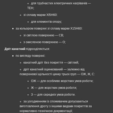
для трубчастих електричних нагрівачів —
ТЕН;
зі сплаву марки XI5Н60:
для елементів опору;
за кольором поверхні зі сплаву марки Х15Н60:
зі світлою поверхнею — СВ;
з окисленою поверхнею — О;
Дріт канатний
підрозділяється:
по вигляду поверхні:
канатний дріт без покриття — світлий;
дріт канатний оцинкований — залежно від
поверхневої щільності цинку трьох груп — ОЖ, Ж, С:
ОЖ — для особливо жорстких умов роботи;
Ж — для жорстких умов роботи;
З ― для середніх умов роботи.
за узгодженням із споживачем допускаються
виготовлення дроту з іншими видами покриттів за
нормативно-технічною документації;