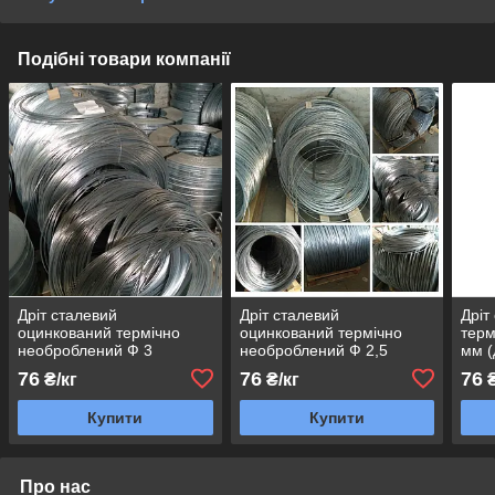
Подібні товари компанії
Дріт сталевий
Дріт сталевий
Дріт
оцинкований термічно
оцинкований термічно
терм
необроблений Ф 3
необроблений Ф 2,5
мм (
вино
76
76
76
₴/кг
₴/кг
₴
Купити
Купити
Про нас