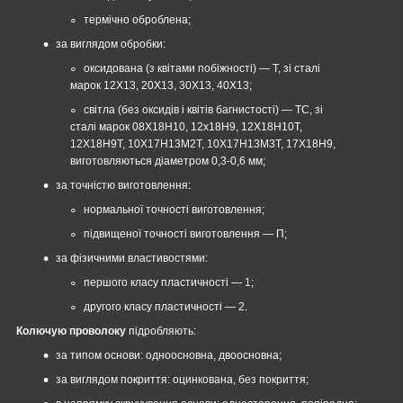
термічно оброблена;
за виглядом обробки:
оксидована (з квітами побіжності) — Т, зі сталі
марок 12Х13, 20Х13, 30Х13, 40Х13;
світла (без оксидів і квітів багнистості) — ТС, зі
сталі марок 08Х18Н10, 12х18Н9, 12Х18Н10Т,
12Х18Н9Т, 10Х17Н13М2Т, 10Х17Н13М3Т, 17Х18Н9,
виготовляються діаметром 0,3-0,6 мм;
за точністю виготовлення:
нормальної точності виготовлення;
підвищеної точності виготовлення — П;
за фізичними властивостями:
першого класу пластичності — 1;
другого класу пластичності — 2.
Колючую проволоку
підробляють:
за типом основи: одноосновна, двоосновна;
за виглядом покриття: оцинкована, без покриття;