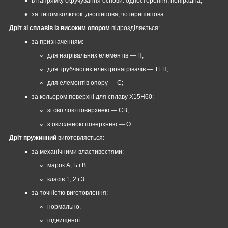
в напрямку скручування основи: одностороння, попірадна;
за типом колючок: двошипова, чотиришипова.
Дріт зі сплавів із високим опором
підрозділяється:
за призначенням:
для нагрівальних елементів — Н;
для трубчастих електронагрівачів — ТЕН;
для елементів опору — С;
за кольором поверхні для сплаву Х15Н60:
зі світлою поверхнею — СВ;
з окисленою поверхнею — О.
Дріт пружинний
виготовляється:
за механічними властивостями:
марок А, Б і В.
класів 1, 2 і 3
за точністю виготовлення:
нормально.
підвищеної.