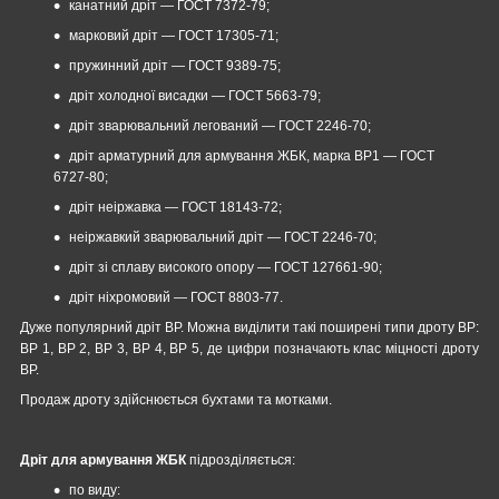
канатний дріт — ГОСТ 7372-79;
марковий дріт — ГОСТ 17305-71;
пружинний дріт — ГОСТ 9389-75;
дріт холодної висадки — ГОСТ 5663-79;
дріт зварювальний легований ― ГОСТ 2246-70;
дріт арматурний для армування ЖБК, марка ВР1 — ГОСТ
6727-80;
дріт неіржавка — ГОСТ 18143-72;
неіржавкий зварювальний дріт ― ГОСТ 2246-70;
дріт зі сплаву високого опору ― ГОСТ 127661-90;
дріт ніхромовий — ГОСТ 8803-77.
Дуже популярний дріт ВР. Можна виділити такі поширені типи дроту ВР:
ВР 1, ВР 2, ВР 3, ВР 4, ВР 5, де цифри позначають клас міцності дроту
ВР.
Продаж дроту здійснюється бухтами та мотками.
Дріт для армування ЖБК
підрозділяється:
по виду: