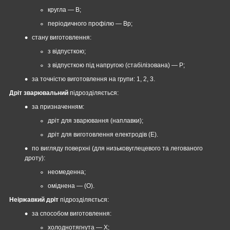
кругла — В;
періодичного профілю — Вр;
стану виготовлення:
з відпусткою;
з відпусткою під напругою (стабілізована) — Р;
за точністю виготовлення на групи: 1, 2, 3.
Дріт зварювальний
підрозділяється:
за призначенням:
дріт для зварювання (наплавки);
дріт для виготовлення електродів (Е).
по вигляду поверхні (для низьковуглецевого та легованого
дроту):
неомеденна;
оміднена — (О).
Неіржавкий дріт
підрозділяється:
за способом виготовлення:
холоднотягнута — Х;