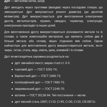
Дріт
— металева нитка, шнур.
Дріт виходить через протяжки (вкладки) через послідовні отвори, що
зменшуються. Дріт випускається різного діаметра (до десятків
міліметрів). Дріт використовується для виготовлення електричних
дротів, металізаторів, пружин, свердел, термопар, електродів,
електронних приладів та інших цілей.
Для виготовлення дроту використовуються різноманітні метали та їх
сплави, а також композиційні матеріали, що являють собою два й
більше металу або сплаву, міцно з'єднаних між собою. Однак
найчастіше для виготовлення дроту використовуються метали, як-от
чавун, титан, сталь, мідь, нікель, цинк, алюміній і їх сплави.
Дріт як металургічна сировина розділяється на:
дріт звичайної якості, марка сталі ст. 0-3:
торговий дріт — ГОСТ 3282-74;
Варіантний дріт — ГОСТ 1668-73;
поліграфічний дріт — ГОСТ 7480-73;
зварювальний дріт — ГОСТ 2246-70;
катанка ― ГОСТ 30136-94. Тип постачання — мотки.
дріт якісний сталь 10КП, Ст10, Ст45, Ст30, Ст20, СВ-08Г2с: