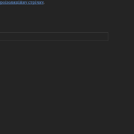
дроізоляційну стрічку
,