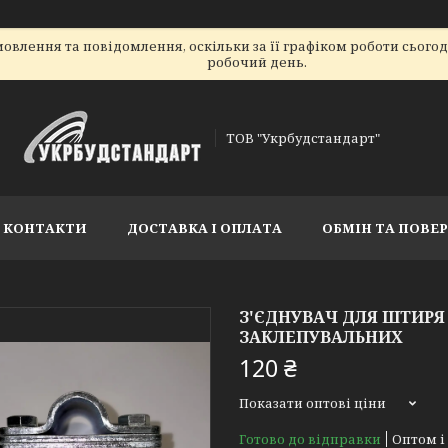
овлення та повідомлення, оскільки за її графіком роботи сього
робочий день.
ТОВ "Укрбудстандарт"
КОНТАКТИ
ДОСТАВКА І ОПЛАТА
ОБМІН ТА ПОВЕ
З'ЄДНУВАЧ ДЛЯ ШТИР
ЗАКЛЕПУВАЛЬНИХ
120 ₴
Показати оптові ціни
Готово до відправки
Оптом і