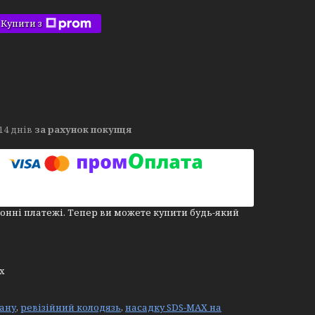
Купити з
14 днів
за рахунок покупця
онні платежі. Тепер ви можете купити будь-який
х
ану
,
ревізійний колодязь
,
насадку SDS-MAX на