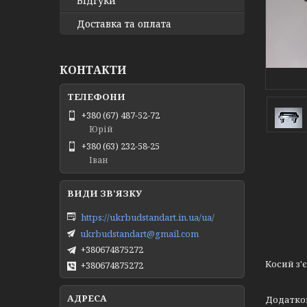
Відгуки
Доставка та оплата
КОНТАКТИ
+380 (67) 487-52-72
Юрій
+380 (63) 232-58-25
Іван
https://ukrbudstandart.in.ua/ua/
ukrbudstandart@gmail.com
+380674875272
Косий з'
+380674875272
Додатко