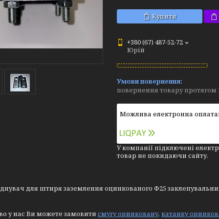
Купити
+380 (67) 487-52-72
Юрій
повернення товару протягом 
У компанії підключені електр
товар не покидаючи сайту.
єднувач для штиря заземлення оцинкованого Ф25 заклепувальни
во у нас Ви можете замовити
смугу оцинковану
,
катанку оцинков