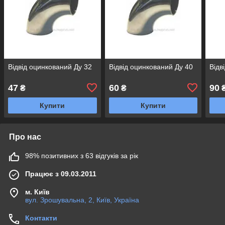
Відвід оцинкований Ду 32
Відвід оцинкований Ду 40
Відв
47
60
90
₴
₴
Купити
Купити
Про нас
98% позитивних з 63 відгуків за рік
Працює з 09.03.2011
м. Київ
вул. Зрошувальна, 2, Київ, Україна
Контакти