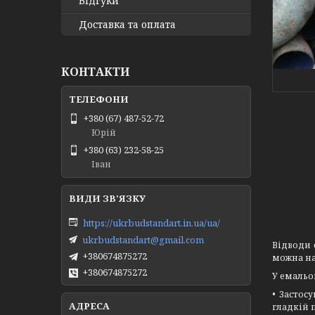
Відгуки
Доставка та оплата
КОНТАКТИ
+380 (67) 487-52-72
Юрій
+380 (63) 232-58-25
Іван
https://ukrbudstandart.in.ua/ua/
ukrbudstandart@gmail.com
Відводи 
+380674875272
можна на
+380674875272
У емальо
• Застос
гладкій 