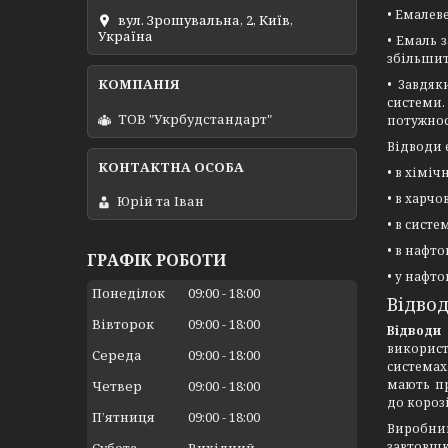
• Емалев
вул. Зрошувальна, 2, Київ,
Україна
• Емаль 
збільшити
• Завдяк
системи
ТОВ "Укрбудстандарт"
потужнос
Відводи 
• в хіміч
• в харчо
Юрій та Іван
• в сист
• в нафт
ГРАФІК РОБОТИ
• у нафт
Понеділок
09:00
18:00
Відвод
Вівторок
09:00
18:00
Відводи
викорис
Середа
09:00
18:00
системах
мають пр
Четвер
09:00
18:00
до корозі
Пʼятниця
09:00
18:00
Виробниц
завтовш