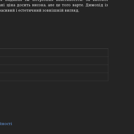
ні ціна досить висока, але це того варте. Димохід із
красивий і естетичний зовнішній вигляд.
йності