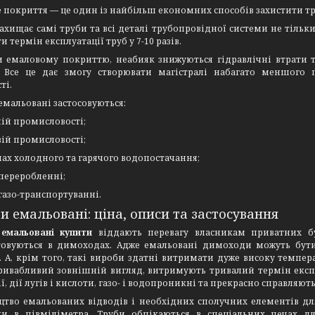
е покриття — це один із найбільш економних способів захистити тру
захищає самі труби та всі деталі трубопровідної системи не тільки 
 термін експлуатації труб у 7-10 разів.
и емаловому покриттю, неабияк знижуються гідравлічні втрати т
. Все це дає змогу створювати магістралі набагато меншого п
ті.
емальовані застосовуються:
ній промисловості;
вій промисловості;
емах холодного та гарячого водопостачання;
опереробленні;
огазо-транспортуванні.
и емальовані: ціна, описи та застосування
 емальовані купити
віддають перевагу власникам приватних бу
товуються в димоходах. Адже емальовані димоходи можуть бути
. А, крім того, такі вироби здатні витримати дуже високу темпер
ивабливий зовнішній вигляд, витримують тривалий термін експлу
ї, дії лугів і кислоти, газо- і водопроникні та прекрасно справляют
тво емальованих відводів і необхідних сполучних елементів для
ки в півміліметра. Труби обпікаються в спеціальних печах дл