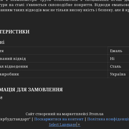
ури на сталі з'являється склоподібне покриття. Відводи емальова
анням таких відводів має не тільки високу якість і безпеку, але й 
ТЕРИСТИКИ
ні
тя
Емаль
ваний відвід
Ні
ал відведення
Сталь
 виробник
Україна
МАЦІЯ ДЛЯ ЗАМОВЛЕННЯ
 ₴
Сайт створений на маркетплейсі
Prom.ua
ТОВ "Укрбудстандарт" |
Поскаржитися на контент
|
Політика конфіденці
Select Language
▼