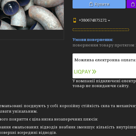
Купити
+380674875272
повернення товару протягом 
У компанії підключені електр
товар не покидаючи сайту.
емальовані поєднують у собі корозійну стійкість скла та механічн
звати унікальним.
вого покриття є ціла низка незаперечних плюсів:
ування емальованих відводів неабияк зменшує кількість внутрішн
поверхні всередині відводів.