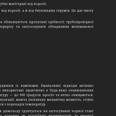
бні магістралі від корозії.
від корозії, а й від блукальних струмів. Це дає змогу
а збільшуються пропускні здібності трубопровідної
ерерізу та застосовувати обладнання мінімальної
динків із камінами. Емальовані відводи активно
 використані практично в будь-яких опалювальних
атуру — до 900 градусів, просто та легко очищаються,
атації, мають унікальну механічну міцність, стійкі
ься з перепадів температур.
 димоходу ґрунтується на застосуванні чорної сталі
я надання їм потрібних властивостей. За високої