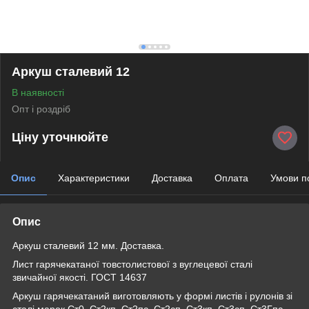
Аркуш сталевий 12
В наявності
Опт і роздріб
Ціну уточнюйте
Опис
Характеристики
Доставка
Оплата
Умови п
Опис
Аркуш сталевий 12 мм. Доставка.
Лист гарячекатаної товстолистової з вуглецевої сталі
звичайної якості. ГОСТ 14637
Аркуш гарячекатаний виготовляють у формі листів і рулонів зі
сталі марок Ст0, Ст2кп, Ст2пс, Ст2сп, Ст3кп, Ст3сп, Ст3Гпс,