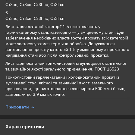
Ст3пс, Ст3сп, Ст3Гпс, Ст3Гсп
6
Ст3пс, Ст3сп, Ст3Гпс, Ст3Гсп
Лист гарячекатаної категорії 1-5 виготовляють у
гарячекатаному стані, категорії 6 — у зміцненому стані. Для
забезпечення необхідних властивостей прокату всіх категорій
може застосовуватися термічна обробка. Допускається
виготовлення прокату категорій 1-5 у зміцненому з прокатного
нагрівання стані або після контрольованої прокатки.
Лист гарячекатаний тонколистовий із вуглецевої сталі якісної
та звичайної якості загального призначення. ГОСТ 16523
Тонколистовий гарячекатаний і холоднокатаний прокат із
вуглецевої сталі якісної та звичайної якості загального
призначення, що виготовляється завширшки 500 мм і більш,
завтовшки до 3,9 мм включно.
Приховати
Характеристики