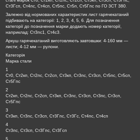
Ст3Гсп, Ст4пс, Ст4сп, Ст5пс, Ст5п, Ст5Гпс по ГО 3СТ 380.
Залежно від нормованих характеристик лист гарячекатаний
підбивають на категорії: 1, 2, 3, 4, 5, 6. Для позначення
категорії до позначення марки додають номер категорії,
наприклад: Ст3пс1, Ст4с3.
Аркуш гарячекатаний виготовляють завтовшки: 4-160 мм —
листи; 4-12 мм — рулони.
Категорія
Марка стали
1
Ст0, Ст2кп, Ст2пс, Ст2сп, Ст3кп, Ст3пс, Ст3сп, Ст5пс, Ст5сп,
Ст5Гпс
2
Ст2кп, Ст2пс, Ст2сп, Ст3кп, Ст3пс, Ст3сп, Ст3пс, Ст3сп,
Ст5Гпс
3
Ст3кп, Ст3пс, Ст3сп, Ст3Гпс, Ст3Гс, Ст4пс, Ст4сп
4
Ст3пс, Ст3сп, Ст3Гпс, Ст3Гсп
5