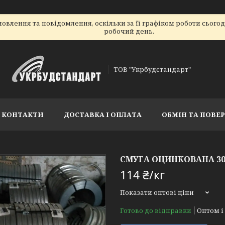
овлення та повідомлення, оскільки за її графіком роботи сього
робочий день.
ТОВ "Укрбудстандарт"
КОНТАКТИ
ДОСТАВКА І ОПЛАТА
ОБМІН ТА ПОВЕ
СМУГА ОЦИНКОВАНА 30
114 ₴/кг
Показати оптові ціни
Готово до відправки
Оптом і