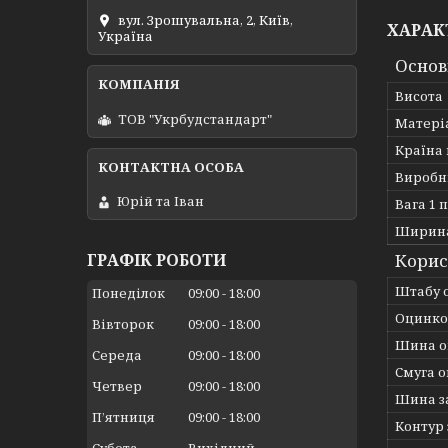
вул. Зрошувальна, 2, Київ,
ХАРАК
Україна
Основ
Висота
ТОВ "Укрбудстандарт"
Матері
Країна
Виробн
Юрій та Іван
Вага 1 п
Ширин
Корис
ГРАФІК РОБОТИ
Штабу 
Понеділок
09:00
18:00
Оцинко
Вівторок
09:00
18:00
Шина о
Середа
09:00
18:00
Смуга 
Четвер
09:00
18:00
Шина з
Пʼятниця
09:00
18:00
Контур