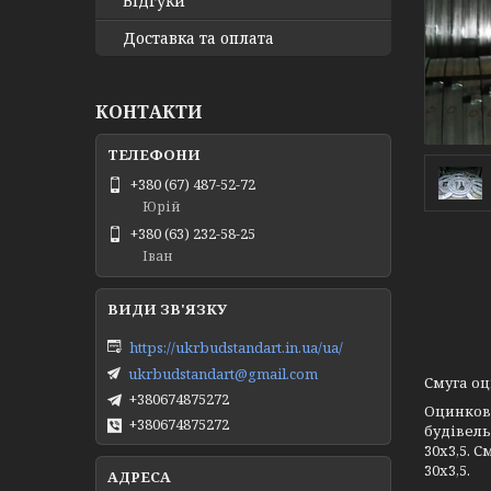
Відгуки
Доставка та оплата
КОНТАКТИ
+380 (67) 487-52-72
Юрій
+380 (63) 232-58-25
Іван
https://ukrbudstandart.in.ua/ua/
ukrbudstandart@gmail.com
Смуга оц
+380674875272
Оцинкова
+380674875272
будівель
30х3,5. 
30х3,5.