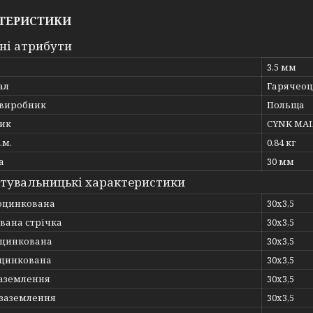
ТЕРИСТИКИ
ні атрибути
3.5 мм
ал
Гарячеоц
 виробник
Польща
ик
CYNK MA
.м.
0.84 кг
а
30 мм
тувальницькі характеристики
оцинкована
30х3,5
вана стрічка
30х3,5
цинкована
30х3,5
оцинкована
30х3,5
аземлення
30х3,5
 заземлення
30х3,5