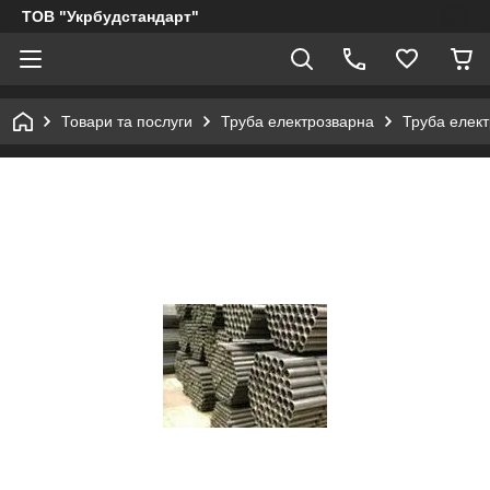
ТОВ "Укрбудстандарт"
Товари та послуги
Труба електрозварна
Труба елек