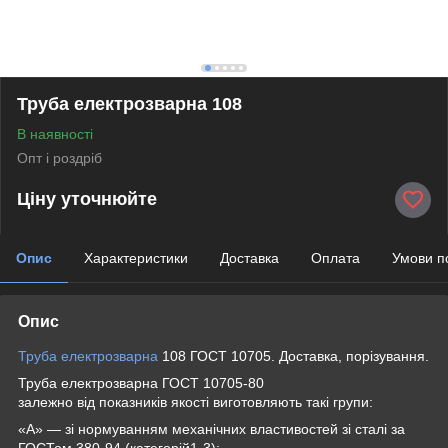
Труба електрозварна 108
В наявності
Опт і роздріб
Ціну уточнюйте
Опис
Характеристики
Доставка
Оплата
Умови п
Опис
Труба електрозварна
108 ГОСТ 10705. Доставка, порізування.
Труба електрозварна ГОСТ 10705-80
залежно від показників якості виготовляють такі групи:
«А» — зі нормуванням механічних властивостей зі сталі за
ГОСТом 380-94 (категорій1-3);