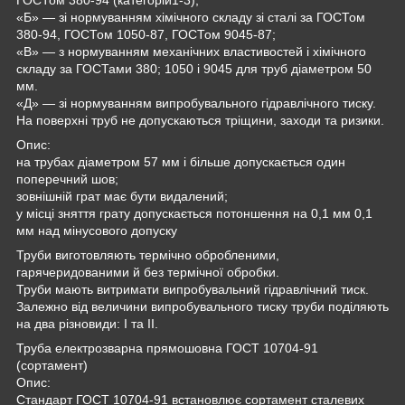
«Б» — зі нормуванням хімічного складу зі сталі за ГОСТом
380-94, ГОСТом 1050-87, ГОСТом 9045-87;
«В» — з нормуванням механічних властивостей і хімічного
складу за ГОСТами 380; 1050 і 9045 для труб діаметром 50
мм.
«Д» — зі нормуванням випробувального гідравлічного тиску.
На поверхні труб не допускаються тріщини, заходи та ризики.
Опис:
на трубах діаметром 57 мм і більше допускається один
поперечний шов;
зовнішній грат має бути видалений;
у місці зняття грату допускається потоншення на 0,1 мм 0,1
мм над мінусового допуску
Труби виготовляють термічно обробленими,
гарячеридованими й без термічної обробки.
Труби мають витримати випробувальний гідравлічний тиск.
Залежно від величини випробувального тиску труби поділяють
на два різновиди: I та II.
Труба електрозварна прямошовна ГОСТ 10704-91
(сортамент)
Опис:
Стандарт ГОСТ 10704-91 встановлює сортамент сталевих