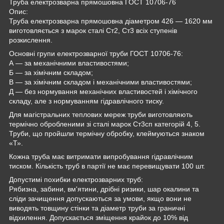
Труба електрозварна прямошовна ГОСТ 10706-76
Опис:
Труба електрозварна прямошовна діаметром 426 — 1620 мм
виготовляється з марок сталі Ст2, Ст3 всіх ступенів
розкислення.
Основні групи електрозварної труби ГОСТ 10706-76:
А — за механічними властивостями;
Б — за хімічним складом;
В — за хімічним складом і механічними властивостями;
Д — без нормування механічних властивостей і хімічного
складу, але з нормуванням гідравлічного тиску.
Для магістральних теплових мереж труби виготовляють
термічно обробленими зі сталі марок Ст3сп категорій 4, 5.
Труби, що пройшли термічну обробку, клеймуються знаком
«Т».
Кожна труба має витримати випробування гідравлічним
тиском. Кількість труб в партії не має перевищувати 100 шт.
Допустимі похибки електрозварних труб:
Рябизна, забини, вм'ятини, дрібні ризики, шар окалини та
сліди зачищення допускаються за умови, якщо вони не
виводять товщину стінки та діаметр труби за граничні
відхилення. Допускається зміщення крайок до 10% від