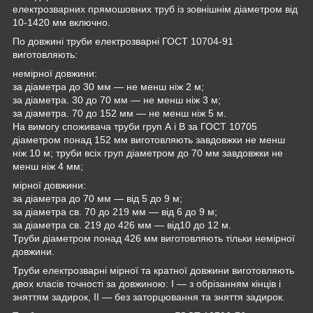
електрозварних прямошовних труб із зовнішнім діаметром від
10-1420 мм включно.
По довжині труби електрозварні ГОСТ 10704-91
виготовляють:
немірної довжини:
за діаметра до 30 мм — не менш ніж 2 м;
за діаметра. 30 до 70 мм — не менш ніж 3 м;
за діаметра. 70 до 152 мм — не менш ніж 5 м.
На вимогу споживача труби груп А і В за ГОСТ 10705
діаметром понад 152 мм виготовляють завдовжки не менш
ніж 10 м; труби всіх груп діаметром до 70 мм завдовжки не
менш ніж 4 мм;
мірної довжини:
за діаметра до 70 мм — від 5 до 9 м;
за діаметра св. 70 до 219 мм — від 6 до 9 м;
за діаметра св. 219 до 426 мм — від10 до 12 м.
Труби діаметром понад 426 мм виготовляють тільки немірної
довжини.
Труби електрозварні мірної та кратної довжини виготовляють
двох класів точності за довжиною: I — з обрізанням кінців і
зняттям задирок, II — без заторцювання та зняття задирок.