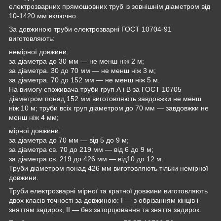
електрозварних прямошовних труб із зовнішнім діаметром від
10-1420 мм включно.
За довжиною труби електрозварні ГОСТ 10704-91
виготовляють:
немірної довжини:
за діаметра до 30 мм — не менш ніж 2 м;
за діаметра. 30 до 70 мм — не менш ніж 3 м;
за діаметра. 70 до 152 мм — не менш ніж 5 м.
На вимогу споживача труби груп А і В за ГОСТ 10705
діаметром понад 152 мм виготовляють завдовжки не менш
ніж 10 м; труби всіх груп діаметром до 70 мм — завдовжки не
менш ніж 4 мм;
мірної довжини:
за діаметра до 70 мм — від 5 до 9 м;
за діаметра св. 70 до 219 мм — від 6 до 9 м;
за діаметра св. 219 до 426 мм — від10 до 12 м.
Труби діаметром понад 426 мм виготовляють тільки немірної
довжини.
Труби електрозварні мірної та кратної довжини виготовляють
двох класів точності за довжиною: I — з обрізанням кінців і
зняттям задирок, II — без заторцювання та зняття задирок.