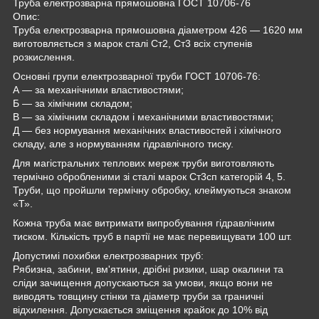
Труба електрозварна прямошовна ГОСТ 10706-76
Опис:
Труба електрозварна прямошовна діаметром 426 — 1620 мм
виготовляється з марок сталі Ст2, Ст3 всіх ступенів
розкислення.
Основні групи електрозварної труби ГОСТ 10706-76:
А — за механічними властивостями;
Б — за хімічним складом;
В — за хімічним складом і механічними властивостями;
Д — без нормування механічних властивостей і хімічного
складу, але з нормуванням гідравлічного тиску.
Для магістральних теплових мереж труби виготовляють
термічно обробленими зі сталі марок Ст3сп категорій 4, 5.
Труби, що пройшли термічну обробку, клеймуються знаком
«Т».
Кожна труба має витримати випробування гідравлічним
тиском. Кількість труб в партії не має перевищувати 100 шт.
Допустимі похибки електрозварних труб:
Рябизна, забини, вм'ятини, дрібні ризики, шар окалини та
сліди зачищення допускаються за умови, якщо вони не
виводять товщину стінки та діаметр труби за граничні
відхилення. Допускається зміщення крайок до 10% від