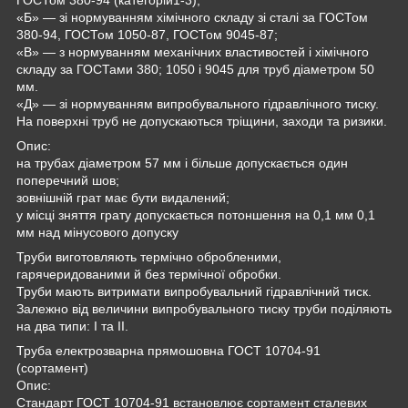
«Б» — зі нормуванням хімічного складу зі сталі за ГОСТом
380-94, ГОСТом 1050-87, ГОСТом 9045-87;
«В» — з нормуванням механічних властивостей і хімічного
складу за ГОСТами 380; 1050 і 9045 для труб діаметром 50
мм.
«Д» — зі нормуванням випробувального гідравлічного тиску.
На поверхні труб не допускаються тріщини, заходи та ризики.
Опис:
на трубах діаметром 57 мм і більше допускається один
поперечний шов;
зовнішній грат має бути видалений;
у місці зняття грату допускається потоншення на 0,1 мм 0,1
мм над мінусового допуску
Труби виготовляють термічно обробленими,
гарячеридованими й без термічної обробки.
Труби мають витримати випробувальний гідравлічний тиск.
Залежно від величини випробувального тиску труби поділяють
на два типи: I та II.
Труба електрозварна прямошовна ГОСТ 10704-91
(сортамент)
Опис:
Стандарт ГОСТ 10704-91 встановлює сортамент сталевих