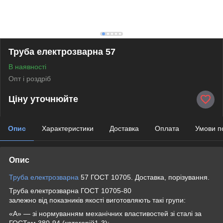
Труба електрозварна 57
В наявності
Опт і роздріб
Ціну уточнюйте
Опис
Характеристики
Доставка
Оплата
Умови п
Опис
Труба електрозварна
57 ГОСТ 10705. Доставка, порізування.
Труба електрозварна ГОСТ 10705-80
залежно від показників якості виготовляють такі групи:
«А» — зі нормуванням механічних властивостей зі сталі за
ГОСТом 380-94 (категорій1-3);