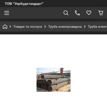
ТОВ "Укрбудстандарт"
Товари та послуги
Труба електрозварна
Труба елект