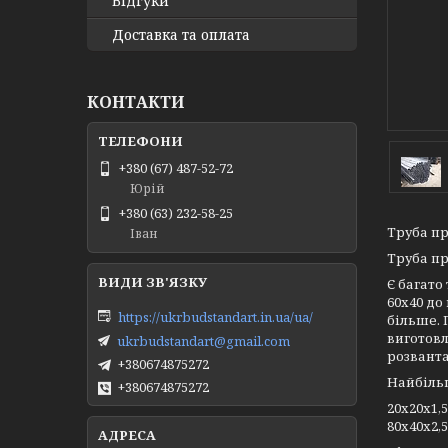
Відгуки
Доставка та оплата
КОНТАКТИ
+380 (67) 487-52-72
Юрій
+380 (63) 232-58-25
Труба пр
Іван
Труба п
Є багато 
60х40 до 
https://ukrbudstandart.in.ua/ua/
більше. 
виготовл
ukrbudstandart@gmail.com
розванта
+380674875272
Найбільш
+380674875272
20х20х1,5
80х40х2,5