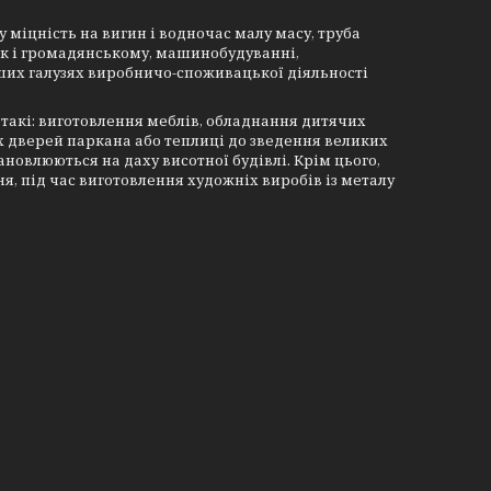
міцність на вигин і водночас малу масу, труба
ак і громадянському, машинобудуванні,
інших галузях виробничо-споживацької діяльності
такі: виготовлення меблів, обладнання дитячих
 дверей паркана або теплиці до зведення великих
новлюються на даху висотної будівлі. Крім цього,
я, під час виготовлення художніх виробів із металу