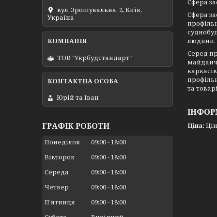
Сфера за
вул. Зрошувальна, 2, Київ,
Сфера за
Україна
профільн
суднобуд
людини.
Серед пр
ТОВ "Укрбудстандарт"
майданчи
каркасів
профільн
та товар
Юрій та Іван
ІНФОР
ГРАФІК РОБОТИ
Ціна:
Цін
Понеділок
09:00
18:00
Вівторок
09:00
18:00
Середа
09:00
18:00
Четвер
09:00
18:00
Пʼятниця
09:00
18:00