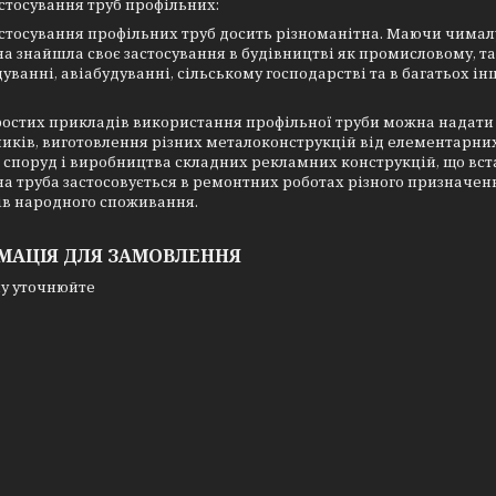
стосування труб профільних:
стосування профільних труб досить різноманітна. Маючи чималу 
а знайшла своє застосування в будівництві як промисловому, т
уванні, авіабудуванні, сільському господарстві та в багатьох 
остих прикладів використання профільної труби можна надати 
ків, виготовлення різних металоконструкцій від елементарних
 споруд і виробництва складних рекламних конструкцій, що вста
а труба застосовується в ремонтних роботах різного призначенн
ів народного споживання.
МАЦІЯ ДЛЯ ЗАМОВЛЕННЯ
у уточнюйте