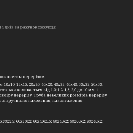
14 днів
за рахунок покупця
рожнистим перерізом.
10, 15х15, 20х20, 40х20, 40х25, 40х40, 50х25, 50х50,
вки коливається від 1,0; 1,2; 1,5; 2,0 до 10 мм. і
озміру перерізу. Труба невеликих розмірів перерізу
це зі зручністю паковання, навантаження-
0х30х1,5; 60х30х2; 60х40х1,5; 60х40х2; 60х60х2; 80х40х2;