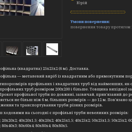
Юрій
повернення товару протягом 
офільна (квадратна) 25х25х2 (6 м). Доставка.
рофільна — металевий виріб із квадратним або прямокутним по
типорозмірів профільних і квадратних труб від найменших, як-от 10х
профільних труб розміром 200х200 і більше. Товщина вихідної загото
Прокот профільної труби по довжині, зазвичай, прив'язаний до р
яється не більш ніж 6 м, більших розмірів — до 12 м. Пов'язано 
ження та транспортування труби різних розмірів.
 ходовими на сьогодні є профільні труби невеликих розмірів:
; 20х20х2; 40х20х1,5; 40х20х2; 40х25х1,5; 40х25х2; 50х25х1,5; 50х25х2; 6
; 80х40х3; 80х60х4; 80х80х4; 80х80х5.