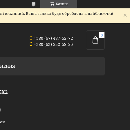
Кошик
дні вихідний. Ваша заявка буде оброблена в найближчий
+380 (67) 487-52-72
+380 (63) 232-58-25
РНЕННЯ
5Х2
б
ном