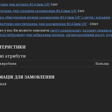
чнік для штирів Ф14,2мм 5/8"
-1шт
аглушка для стержня заземлення Ф14,2мм 5/8"
-1шт
ач обміднений штиря заземлення Ф14,2мм 5/8" і смуги / катанки
латунна шестигранна для заземлення Ф14,2мм 5/8"
- 10шт
во у нас Ви можете замовити
смугу оцинковану
,
катанку оцинков
ор (вібромол) для забивання штирів
,
антикорозійний пасту
,
гід
ТЕРИСТИКИ
ні атрибути
 виробник
Польща
МАЦІЯ ДЛЯ ЗАМОВЛЕННЯ
64 ₴