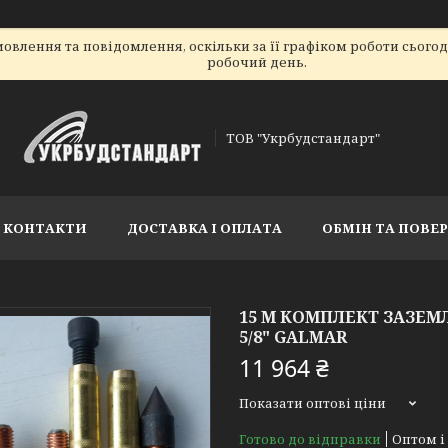
овлення та повідомлення, оскільки за її графіком роботи сього
робочий день.
ТОВ "Укрбудстандарт"
КОНТАКТИ
ДОСТАВКА І ОПЛАТА
ОБМІН ТА ПОВЕ
15 М КОМПЛЕКТ ЗАЗЕМЛ
5/8" GALMAR
11 964 ₴
Показати оптові ціни
Готово до відправки
Оптом і