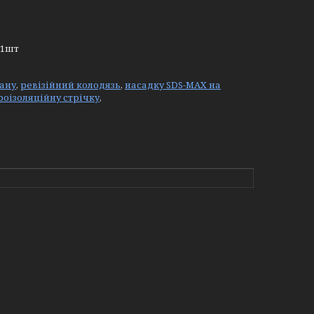
-1шт
ану
,
ревізійний колодязь
,
насадку SDS-MAX на
роізоляційну стрічку
,