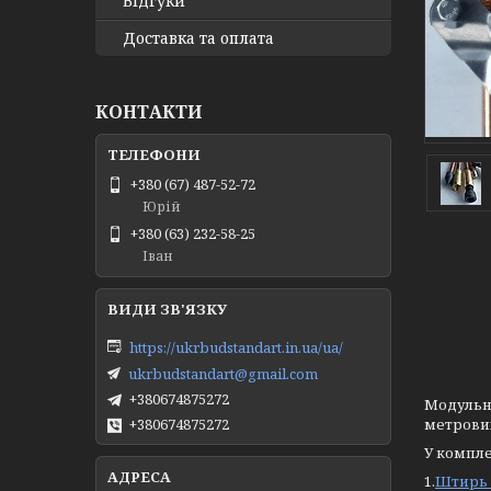
Відгуки
Доставка та оплата
КОНТАКТИ
+380 (67) 487-52-72
Юрій
+380 (63) 232-58-25
Іван
https://ukrbudstandart.in.ua/ua/
ukrbudstandart@gmail.com
+380674875272
Модульно
метрових
+380674875272
У компле
1.
Штирь 