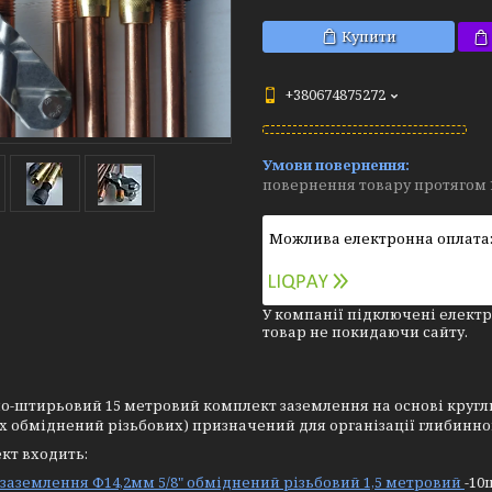
Купити
+380674875272
повернення товару протягом 
У компанії підключені електр
товар не покидаючи сайту.
-штирьовий 15 метровий комплект заземлення на основі кругли
 обміднений різьбових) призначений для організації глибинно
кт входить:
заземлення Ф14,2мм 5/8" обміднений різьбовий 1,5 метровий
-10