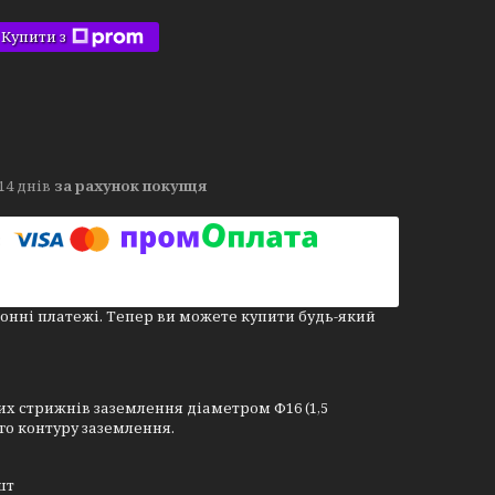
Купити з
14 днів
за рахунок покупця
онні платежі. Тепер ви можете купити будь-який
х стрижнів заземлення діаметром Ф16 (1,5
го контуру заземлення.
шт