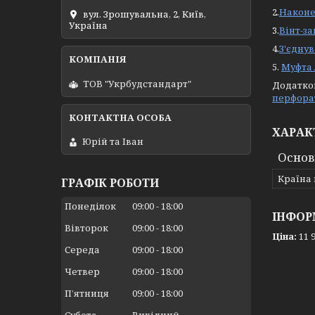
2.
Наконе
вул. Зрошувальна, 2, Київ,
Україна
3.
Вінт-з
4.
З'єднув
5.
Муфта 
ТОВ "Укрбудстандарт"
Додатко
перфорат
ХАРАК
Юрій та Іван
Основ
Країна
ГРАФІК РОБОТИ
Понеділок
09:00
18:00
ІНФОР
Вівторок
09:00
18:00
Ціна:
11 9
Середа
09:00
18:00
Четвер
09:00
18:00
Пʼятниця
09:00
18:00