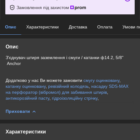
Замовлення під захистом
Опис
Характеристики
Доставка
Оплата
Умови п
Опис
З'єднувач штиря заземлення і смуги / катанки ф14.2, 5/8"
Anchor
Додатково у нас Ви можете замовити
смугу оцинковану
,
катанку оцинковану
,
ревізійний колодязь
,
насадку SDS-MAX
на перфоратор (вібромол) для забивання штирів
,
антикорозійний пасту
,
гідроізоляційну стрічку
,
Приховати
Характеристики