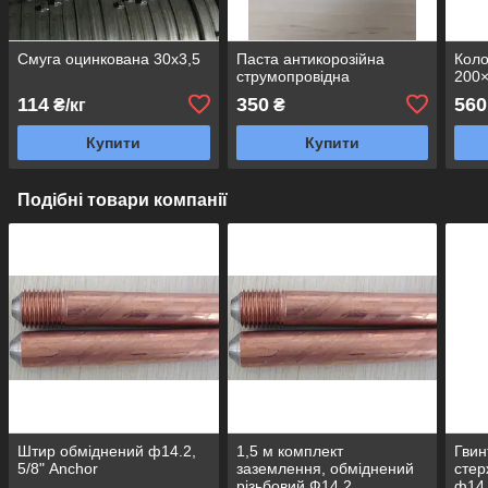
Смуга оцинкована 30х3,5
Паста антикорозійна
Коло
струмопровідна
200
114
350
560
₴/кг
₴
Купити
Купити
Подібні товари компанії
Штир обміднений ф14.2,
1,5 м комплект
Гвин
5/8" Anchor
заземлення, обміднений
стер
різьбовий Ф14.2,
ф14.