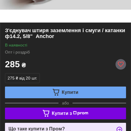
З'єднувач штиря заземлення і смуги / катанки
ф14.2, 5/8" Anchor
В наявності
Опт і роздріб
285
₴
275 ₴
від 20 шт.
Купити
або
Купити з
Що таке купити з Пром?