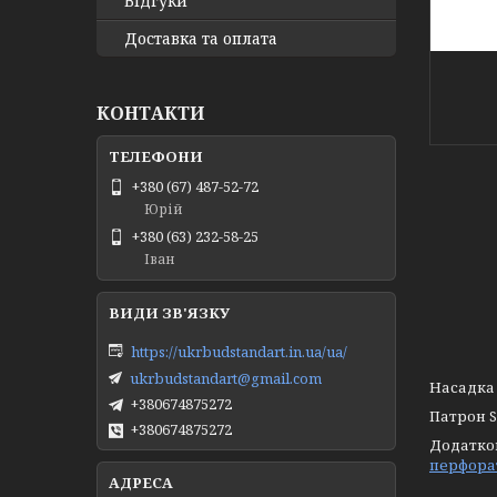
Відгуки
Доставка та оплата
КОНТАКТИ
+380 (67) 487-52-72
Юрій
+380 (63) 232-58-25
Іван
https://ukrbudstandart.in.ua/ua/
ukrbudstandart@gmail.com
Насадка
+380674875272
Патрон 
+380674875272
Додатко
перфорат