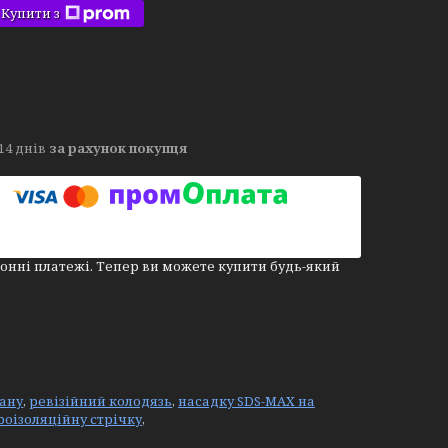
Купити з
14 днів
за рахунок покупця
онні платежі. Тепер ви можете купити будь-який
ану
,
ревізійний колодязь
,
насадку SDS-MAX на
роізоляційну стрічку
,