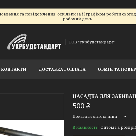
овлення та повідомлення, оскільки за її графіком роботи сього
робочий день.
ТОВ "Укрбудстандарт"
КОНТАКТИ
ДОСТАВКА І ОПЛАТА
ОБМІН ТА ПОВЕ
НАСАДКА ДЛЯ ЗАБИВАН
500 ₴
Показати оптові ціни
В наявності
Оптом і в роздрі