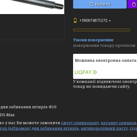
Купити
+380674875272
повернення товару протягом 
У компанії підключені електр
товар не покидаючи сайту.
 для забивання штирів Ф16
SDS-Max
во у нас Ви можете замовити
смугу оцинковану
,
катанку оцинков
ор (вібромол) для забивання штирів
,
антикорозійний пасту
,
гід