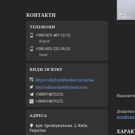
КОНТАКТИ
+380 (67) 487-52-72
Юрій
+380 (63) 232-58-25
Іван
https://ukrbudstandart.in.ua/ua/
ukrbudstandart@gmail.com
+380674875272
Наконеч
+380674875272
Додатко
перфора
вул. Зрошувальна, 2, Київ,
Україна
ХАРАК