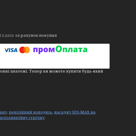
14 днів
за рахунок покупця
онні платежі. Тепер ви можете купити будь-який
ану
,
ревізійний колодязь
,
насадку SDS-MAX на
дроізоляційну стрічку
,