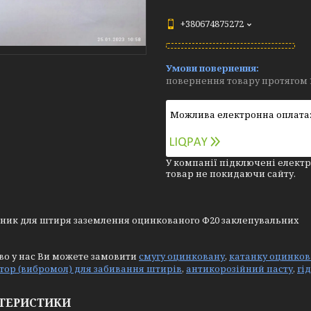
+380674875272
повернення товару протягом 
У компанії підключені електр
товар не покидаючи сайту.
ник для штиря заземлення оцинкованого Ф20 заклепувальних
во у нас Ви можете замовити
смугу оцинковану
,
катанку оцинков
тор (вибромол) для забивання штирів
,
антикорозійний пасту
,
гі
ТЕРИСТИКИ