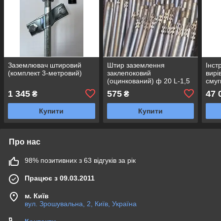
Заземлювач штировий
Штир заземлення
Інст
(комплект 3-метровий)
заклепоковий
вирі
(оцинкований) ф 20 L-1,5
смуг
м
1 345
575
47 
₴
₴
Купити
Купити
Про нас
98% позитивних з 63 відгуків за рік
Працює з 09.03.2011
м. Київ
вул. Зрошувальна, 2, Київ, Україна