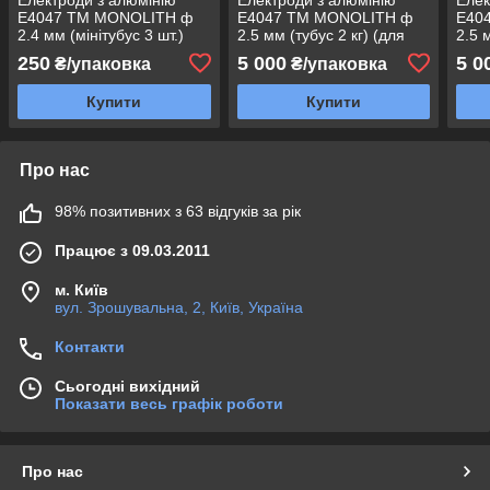
Е4047 ТМ MONOLITH ф
Е4047 ТМ MONOLITH ф
Е40
2.4 мм (мінітубус 3 шт.)
2.5 мм (тубус 2 кг) (для
2.5 
(для зварювання
зварювання алюмінію)
звар
250
5 000
5 0
₴/упаковка
₴/упаковка
алюмінію)
Купити
Купити
Про нас
98% позитивних з 63 відгуків за рік
Працює з 09.03.2011
м. Київ
вул. Зрошувальна, 2, Київ, Україна
Контакти
Сьогодні вихідний
Показати весь графік роботи
Про нас