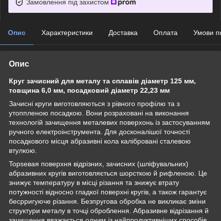
Замовлення під захистом
Опис
Характеристики
Доставка
Оплата
Умови п
Опис
Круг зачисний для металу та сплавів діаметр 125 мм,
товщина 6,0 мм, посадковий діаметр 22,23 мм
Зачисні круги виготовляються з рівного профілю та з
утоппленою посадкою. Вони розраховані на виконання
технологій зачищення металевих поверхонь із застосуванням
ручного електроінструмента. Для досконалішої точності
посадкового місця абразивні кола калібровані сталевою
втулкою.
Topseвaя поверхня відрізних, зачисних (шліфувальних)
абразивних кругів виготовляється шорсткою й рифленою. Це
знижує температуру в місці різання та знижує втрату
потужності відносно гладкої поверхні кругів, а також гарантує
бecppигуюче різання. Безпругова обробка не викликає зміни
структури металу в точці оброблення. Абразивне відрізання й
зачищення вважається одним із найпродуктивніших способів