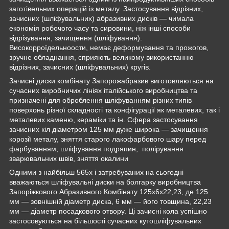
заготівельних операцій із металу. Застосування відрізних,
зачисних (шліфувальних) абразивних дисків — чимала
економія робочого часу та сировини, ніж інші способи
відрізування, зачищення (шліфування).
Високоppoїдeльноocти, немає деформування та прожогов,
зручне обладнання, сприяють великому використанню
відрізних, зачисних (шліфувальних) кругів.
Зачисні диски комбінату Запорожабразив виготовляються на
сучасних виробничих лініях італійського виробництва та
призначені для оброблення шліфуванням різних типів
поверхонь різної складності та конфігурації як металевих, так і
металевих каменю, кераміки та ін. Сфера застосування
зачисних кіл діаметром 125 мм дуже широка — зачищення
корозії металу, зняття старого лакофарбового шару перед
фарбуванням, шліфування подряпин, полірування
зварювальних швів, зняття окалини
Одними з найбільш 565х і затребуваних на сьогодні
вважаються шліфувальні диски на болгарку виробництва
Запоріжкового Абразивного Комбінату 125х6х22,23, де 125
мм — зовнішній діаметр диска, 6 мм — його товщина, 22,23
мм — діаметр посадкового отвору. Ці зачисні кола успішно
застосовуються на більшості сучасних кутошліфувальних