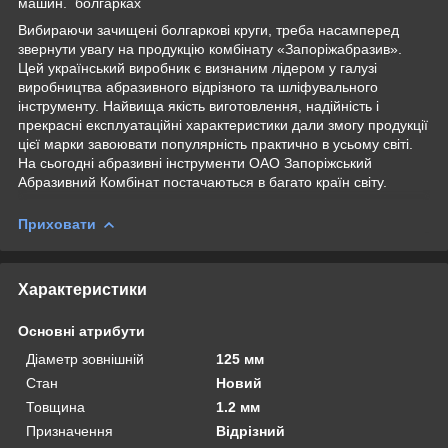
машин. болгарках
Вибираючи зачищені болгаркові круги, треба насамперед
звернути увагу на продукцію комбінату «Запоріжабразив».
Цей український виробник є визнаним лідером у галузі
виробництва абразивного відрізного та шліфувального
інструменту. Найвища якість виготовлення, надійність і
прекрасні експлуатаційні характеристики дали змогу продукції
цієї марки завоювати популярність практично в усьому світі.
На сьогодні абразивні інструменти ОАО Запоріжський
Абразивний Комбінат постачаються в багато країн світу.
Приховати
Характеристики
Основні атрибути
Діаметр зовнішній
125 мм
Стан
Новий
Товщина
1.2 мм
Призначення
Відрізний