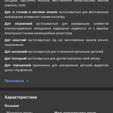
продукції, картонних коробок, виготовлення канцелярських виробів
(скрепок, скоб).
Дріт зі сплавів із високим опором
застосовується для виготовлення
нагрівальних елементів і елементів опору.
Дріт ніхромовий
застосовується для нагрівальних елементів
електротермічного обладнання підвищеної надійності та у виробах
електронної техніки непрецизійних резисторів.
Дріт канатний
застосовується під час виготовлення канатів різного
призначення.
Дріт контровий
застосовується для стопорення кріпильних деталей.
Дріт Холодний
застосовується для дротів повітряних ліній зв'язку.
Дріт порошковий
призначена для наплавлення деталей відкритою
дугою і під флюсом.
Приховати
Характеристики
Основні
Матеріал дроту
Низьковуглецева сталь