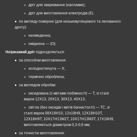
дріт для зварювання (наплавки);
дріт для виготовлення електродів (Е).
по вигляду поверхні (для низьковуглецевого та легованого
дроту):
неомеденна;
оміднена — (О).
Неіржавкий дріт
підрозділяється:
за способом виготовлення:
холоднотягнута — Х;
термічно оброблена;
за виглядом обробки:
оксидована (з квітами побіжності) — Т, зі сталі
марок 12Х13, 20Х13, 30Х13, 40Х13;
світла (без оксидів і квітів багнистості) — ТС, зі
сталі марок 08Х18Н10, 12х18Н9, 12Х18Н10Т,
12Х18Н9Т, 10Х17Н13М2Т, 10Х17Н13М3Т, 17Х18Н9,
виготовляються діаметром 0,3-0,6 мм;
за точністю виготовлення: