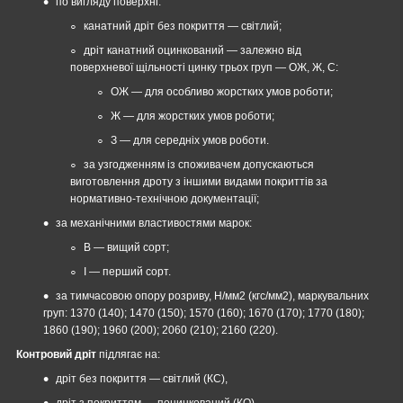
по вигляду поверхні:
канатний дріт без покриття — світлий;
дріт канатний оцинкований — залежно від
поверхневої щільності цинку трьох груп — ОЖ, Ж, С:
ОЖ — для особливо жорстких умов роботи;
Ж — для жорстких умов роботи;
З ― для середніх умов роботи.
за узгодженням із споживачем допускаються
виготовлення дроту з іншими видами покриттів за
нормативно-технічною документації;
за механічними властивостями марок:
В ― вищий сорт;
I — перший сорт.
за тимчасовою опору розриву, Н/мм2 (кгс/мм2), маркувальних
груп: 1370 (140); 1470 (150); 1570 (160); 1670 (170); 1770 (180);
1860 (190); 1960 (200); 2060 (210); 2160 (220).
Контровий дріт
підлягає на:
дріт без покриття — світлий (КС),
дріт з покриттям — поцинкований (КО).