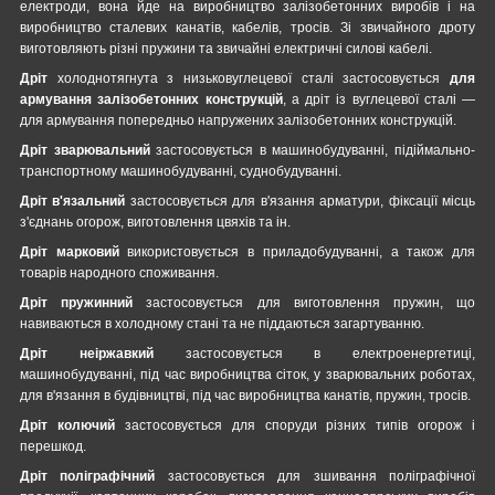
електроди, вона йде на виробництво залізобетонних виробів і на
виробництво сталевих канатів, кабелів, тросів. Зі звичайного дроту
виготовляють різні пружини та звичайні електричні силові кабелі.
Дріт
холоднотягнута з низьковуглецевої сталі застосовується
для
армування залізобетонних конструкцій
, а дріт із вуглецевої сталі —
для армування попередньо напружених залізобетонних конструкцій.
Дріт зварювальний
застосовується в машинобудуванні, підіймально-
транспортному машинобудуванні, суднобудуванні.
Дріт в'язальний
застосовується для в'язання арматури, фіксації місць
з'єднань огорож, виготовлення цвяхів та ін.
Дріт марковий
використовується в приладобудуванні, а також для
товарів народного споживання.
Дріт пружинний
застосовується для виготовлення пружин, що
навиваються в холодному стані та не піддаються загартуванню.
Дріт неіржавкий
застосовується в електроенергетиці,
машинобудуванні, під час виробництва сіток, у зварювальних роботах,
для в'язання в будівництві, під час виробництва канатів, пружин, тросів.
Дріт колючий
застосовується для споруди різних типів огорож і
перешкод.
Дріт поліграфічний
застосовується для зшивання поліграфічної