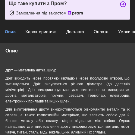
Що таке купити з Пром?
Замовлення під захистом
Опис
Характеристики
Доставка
Оплата
Умови п
Опис
Дріт
— металева нитка, шнур.
Дріт виходить через протяжки (вкладки) через послідовні отвори, що
зменшуються. Дріт випускається різного діаметра (до десятків
міліметрів). Дріт використовується для виготовлення електричних
дротів, металізаторів, пружин, свердел, термопар, електродів,
електронних приладів та інших цілей.
Для виготовлення дроту використовуються різноманітні метали та їх
сплави, а також композиційні матеріали, що являють собою два й
більше металу або сплаву, міцно з'єднаних між собою. Однак
найчастіше для виготовлення дроту використовуються метали, як-от
чавун, титан, сталь, мідь, нікель, цинк, алюміній і їх сплави.