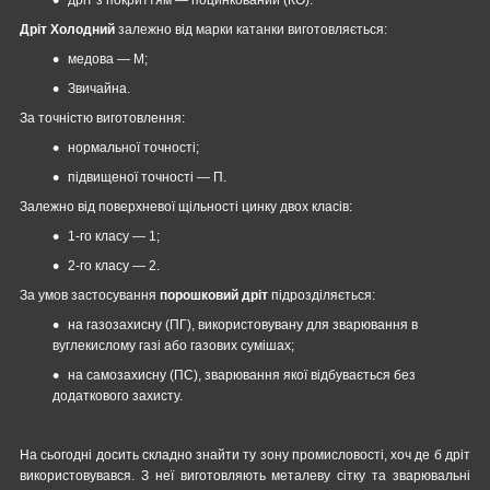
Дріт Холодний
залежно від марки катанки виготовляється:
медова — М;
Звичайна.
За точністю виготовлення:
нормальної точності;
підвищеної точності — П.
Залежно від поверхневої щільності цинку двох класів:
1-го класу — 1;
2-го класу — 2.
За умов застосування
порошковий дріт
підрозділяється:
на газозахисну (ПГ), використовувану для зварювання в
вуглекислому газі або газових сумішах;
на самозахисну (ПС), зварювання якої відбувається без
додаткового захисту.
На сьогодні досить складно знайти ту зону промисловості, хоч де б дріт
використовувався. З неї виготовляють металеву сітку та зварювальні