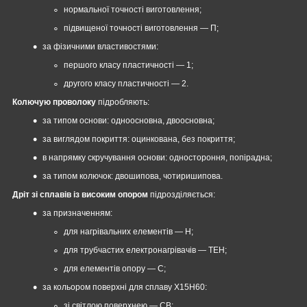
нормальної точності виготовлення;
підвищеної точності виготовлення — П;
за фізичними властивостями:
першого класу пластичності — 1;
другого класу пластичності — 2.
Колючую проволоку
підробляють:
за типом основи: одноосновна, двоосновна;
за виглядом покриття: оцинкована, без покриття;
в напрямку скручування основи: одностороння, попірадна;
за типом колючок: двошипова, чотиришипова.
Дріт зі сплавів із високим опором
підрозділяється:
за призначенням:
для нагрівальних елементів — Н;
для трубчастих електронагрівачів — ТЕН;
для елементів опору — С;
за кольором поверхні для сплаву Х15Н60:
зі світлою поверхнею — СВ;