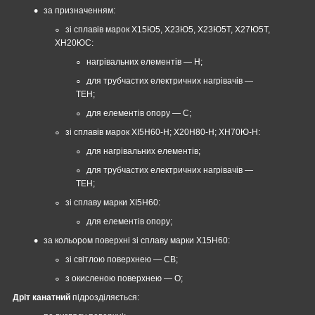
за призначенням:
зі сплавів марок Х15Ю5, Х23Ю5, Х23Ю5Т, Х27Ю5Т,
ХН20ЮС:
нагрівальних елементів — Н;
для трубчастих електричних нагрівачів —
ТЕН;
для елементів опору — С;
зі сплавів марок XI5Н60-Н; Х20Н80-Н; ХН70Ю-Н:
для нагрівальних елементів;
для трубчастих електричних нагрівачів —
ТЕН;
зі сплаву марки XI5Н60:
для елементів опору;
за кольором поверхні зі сплаву марки Х15Н60:
зі світлою поверхнею — СВ;
з окисленою поверхнею — О;
Дріт канатний
підрозділяється: