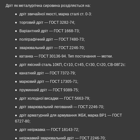
Дріт як металургічна сировина розділяється на:
дріт звичайної якості, марка сталі ст. 0-3:
торговий дріт — ГОСТ 3282-74;
Варіантний дріт — ГОСТ 1668-73;
поліграфічний дріт — ГОСТ 7480-73;
зварювальний дріт — ГОСТ 2246-70;
катанка ― ГОСТ 30136-94. Тип постачання — мотки.
дріт якісний сталь 10КП, Ст10, Ст45, Ст30, Ст20, СВ-08Г2с:
канатний дріт — ГОСТ 7372-79;
марковий дріт — ГОСТ 17305-71;
пружинний дріт — ГОСТ 9389-75;
дріт холодної висадки — ГОСТ 5663-79;
дріт зварювальний легований ― ГОСТ 2246-70;
дріт арматурний для армування ЖБК, марка ВР1 — ГОСТ
6727-80;
дріт неіржавка — ГОСТ 18143-72;
неіржавкий зварювальний дріт ― ГОСТ 2246-70;