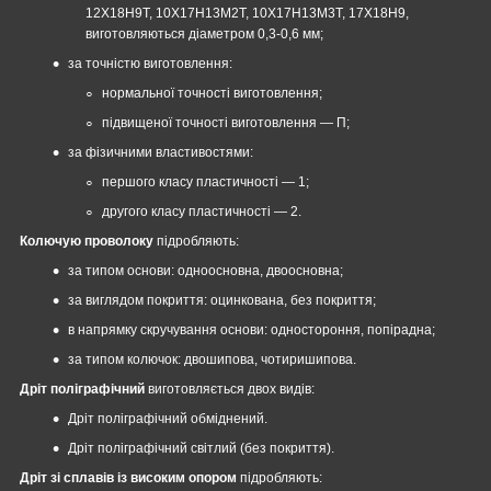
12Х18Н9Т, 10Х17Н13М2Т, 10Х17Н13М3Т, 17Х18Н9,
виготовляються діаметром 0,3-0,6 мм;
за точністю виготовлення:
нормальної точності виготовлення;
підвищеної точності виготовлення — П;
за фізичними властивостями:
першого класу пластичності — 1;
другого класу пластичності — 2.
Колючую проволоку
підробляють:
за типом основи: одноосновна, двоосновна;
за виглядом покриття: оцинкована, без покриття;
в напрямку скручування основи: одностороння, попірадна;
за типом колючок: двошипова, чотиришипова.
Дріт поліграфічний
виготовляється двох видів:
Дріт поліграфічний обміднений.
Дріт поліграфічний світлий (без покриття).
Дріт зі сплавів із високим опором
підробляють: