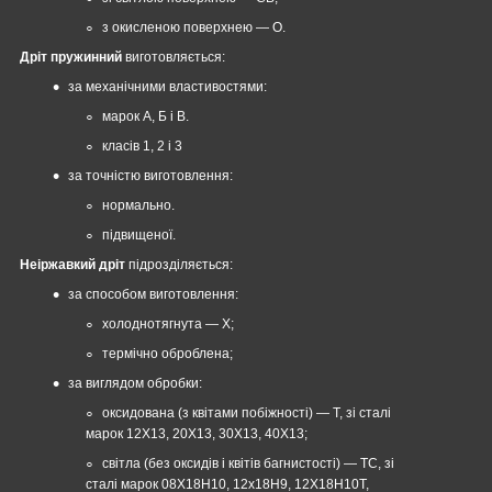
з окисленою поверхнею — О.
Дріт пружинний
виготовляється:
за механічними властивостями:
марок А, Б і В.
класів 1, 2 і 3
за точністю виготовлення:
нормально.
підвищеної.
Неіржавкий дріт
підрозділяється:
за способом виготовлення:
холоднотягнута — Х;
термічно оброблена;
за виглядом обробки:
оксидована (з квітами побіжності) — Т, зі сталі
марок 12Х13, 20Х13, 30Х13, 40Х13;
світла (без оксидів і квітів багнистості) — ТС, зі
сталі марок 08Х18Н10, 12х18Н9, 12Х18Н10Т,