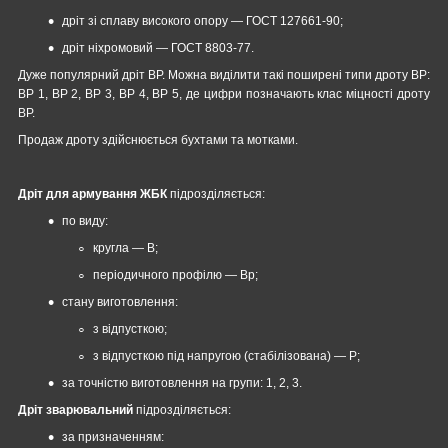
дріт зі сплаву високого опору ― ГОСТ 127661-90;
дріт ніхромовий — ГОСТ 8803-77.
Дуже популярний дріт ВР. Можна виділити такі поширені типи дроту ВР:
ВР 1, ВР 2, ВР 3, ВР 4, ВР 5, де цифри позначають клас міцності дроту
ВР.
Продаж дроту здійснюється бухтами та мотками.
Дріт для армування ЖБК
підрозділяється:
по виду:
кругла — В;
періодичного профілю — Вр;
стану виготовлення:
з відпусткою;
з відпусткою під напругою (стабілізована) — Р;
за точністю виготовлення на групи: 1, 2, 3.
Дріт зварювальний
підрозділяється:
за призначенням: