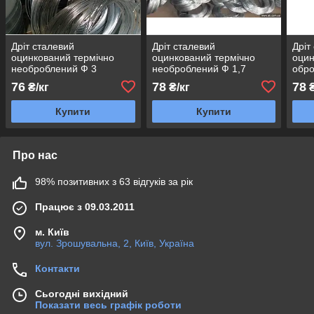
Дріт сталевий
Дріт сталевий
Дріт
оцинкований термічно
оцинкований термічно
оцин
необроблений Ф 3
необроблений Ф 1,7
обро
76
78
78
₴/кг
₴/кг
₴
Купити
Купити
Про нас
98% позитивних з 63 відгуків за рік
Працює з 09.03.2011
м. Київ
вул. Зрошувальна, 2, Київ, Україна
Контакти
Сьогодні вихідний
Показати весь графік роботи